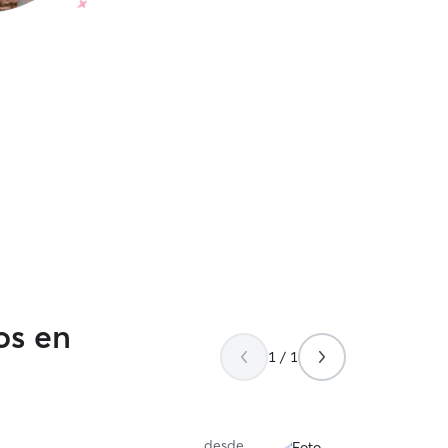
os en
1 / 1
desde