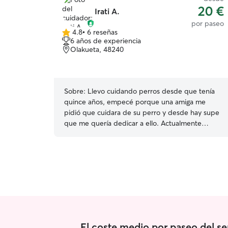
20 €
Irati A.
por paseo
4.8
•
6 reseñas
4.8
6 años de experiencia
de
Olakueta, 48240
5
estrellas
Sobre:
Llevo cuidando perros desde que tenía
quince años, empecé porque una amiga me
pidió que cuidara de su perro y desde hay supe
que me quería dedicar a ello. Actualmente
trabajo los fines de semana por lo que tengo el
resto de la semana libre para dedicarme a lo que
en verdad me gusta Tengo un jardín vallado y
una perra de dos años a la que le gusta mucho
jugar con perros de cualquier tipo de raza o
tamaño
El coste medio por paseo del se