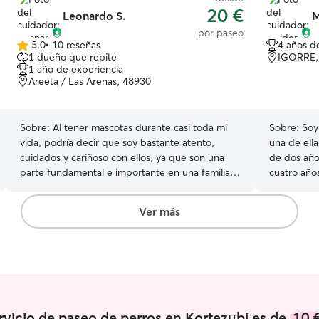
20 €
Leonardo S.
M
por paseo
5.0
•
10 reseñas
4 años d
5.0
1 dueño que repite
IGORRE,
de
1 año de experiencia
5
Areeta / Las Arenas, 48930
estrellas
Sobre:
Al tener mascotas durante casi toda mi
Sobre:
Soy
vida, podría decir que soy bastante atento,
una de ell
cuidados y cariñoso con ellos, ya que son una
de dos año
parte fundamental e importante en una familia.
cuatro años y medio. Es
Tengo un trabajo y estudio parcial. Puedo
he formado
acomodar mis horarios para el cuidado de las
canino y fe
Ver más
mascotas para cualquier día de la semana. Según
nutrición, 
las necesidades yo puedo acomodar mis
adoptadas 
tiempos. El cuidado de las mascotas en casa de
tocado apr
sus dueños se basa en el juego, la compañía y el
metodología 
paseo o salidas requeridas. No sé trata de
tuve un ga
obligarlos a realizar actividades que quizás
formarme 
pongan en riesgo su integridad.
maravilloso. Además, también tengo cu
rvicio de paseo de perros en Kortezubi es de
10 