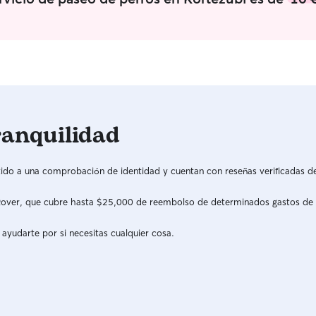
cabras, po
siempre te
algo. En mi trabajo también colaboro con perros
de terapia animal. Actualme
jornada, p
que seguro
tus peludos 
acercarme 
en todo aq
ranquilidad
compañía, 
sea necesar
do a una comprobación de identidad y cuentan con reseñas verificadas d
a Rover, que cubre hasta $25,000 de reembolso de determinados gastos de
 ayudarte por si necesitas cualquier cosa.