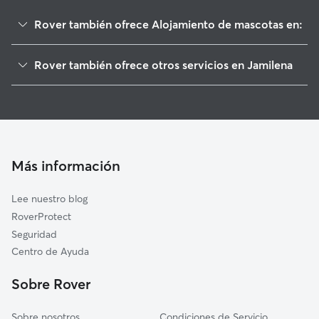
Rover también ofrece Alojamiento de mascotas en:
Torredelcampo
Rover también ofrece otros servicios en Jamilena
Torredonjimeno
Paseadores de Perros en Jamilena
Martos
Guarderia Canina en Jamilena
Los Villares
Cuidado de mascota en Jamilena
Jaén
Cuidadores a domicilio en Jamilena
Fuensanta de Martos
Más información
Cuidadores de Gatos en Jamilena
Villardompardo
Lee nuestro blog
Fuerte del Rey
RoverProtect
Escañuela
Seguridad
Valdepeñas de Jaén
Centro de Ayuda
Pegalajar
Sobre Rover
Noguerones
Sobre nosotros
Condiciones de Servicio