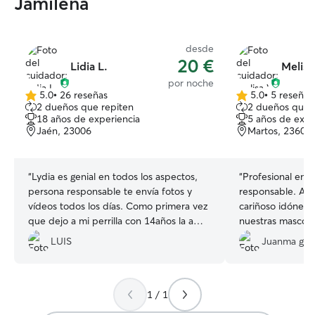
Jamilena
desde
20 €
Lidia L.
Melisa
por noche
5.0
•
26 reseñas
5.0
•
5 reseñas
5.0
5.0
2 dueños que repiten
2 dueños que 
de
de
18 años de experiencia
5 años de expe
5
5
Jaén, 23006
Martos, 23600
estrellas
estrellas
“
Lydia es genial en todos los aspectos,
“
Profesional en
persona responsable te envía fotos y
responsable. Amb
vídeos todos los días. Como primera vez
cariñoso idóneo 
que dejo a mi perrilla con 14años la a
nuestras mascot
cuidado como si estuviera en casa, no
Siento que mi p
LUIS
Juanma g.
dudéis en avisarla para que cuide a
en casa y eso es 
vuestros petreles yo VOLVERÉ A
para nosotros. S
CONTACTAR CON ELLA en cuanto la
de referencia!. C
necesite otra vez. LYDIA ESTAREMOS
1 / 1
veraz siempre, a
EN CONTACTO MÁS VECES MO LO
envía fotos y ví