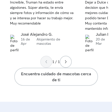
Increíble, Truman ha estado entre
Dejar a Dulce co
de
de
algodones. Súper atenta, te envía
decision que he 
5
5
siempre fotos y información de cómo va
mejores cuidado
estrellas
estrellas
y se interesa por hacer su trabajo mejor.
podido tener Dul
Muy recomendable
Muy contenta co
mantenido infor
movimientos de m
José Alejandro G.
Julian R.
contactar von ella
16 de
Alojamiento de
20 de
Apr
mascotas
Mar
1 / 1
Encuentra cuidado de mascotas cerca
de ti