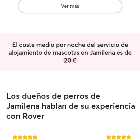
DUDES
”
nuestra mascota.
Ver más
Melisa!!!
”
El coste medio por noche del servicio de
alojamiento de mascotas en Jamilena es de
20 €
Los dueños de perros de
Jamilena hablan de su experiencia
con Rover
5.0
5.0