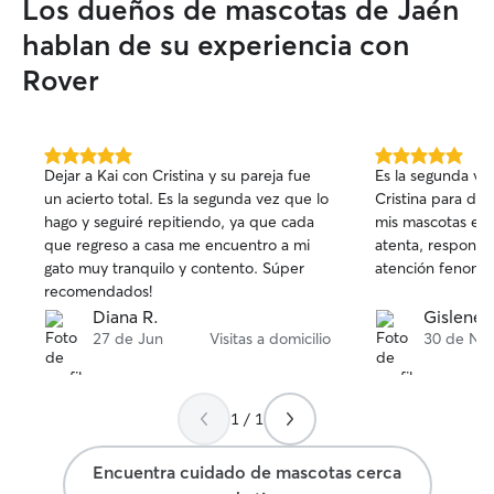
Los dueños de mascotas de Jaén
de calidad a paseos, visitas a domicilio y
cuidado de mascotas. Convivo con varios
hablan de su experiencia con
perros, un gato y un agaporni, por lo que
Rover
el contacto con animales forma parte de
mi rutina diaria desde siempre. Organizo
mi tiempo para asegurar que cada
mascota reciba la atención, ejercicio,
5.0
5.0
cariño y cuidados que necesita,
Dejar a Kai con Cristina y su pareja fue
Es la segunda ve
de
de
manteniendo además una comunicación
un acierto total. Es la segunda vez que lo
Cristina para dar
5
5
constante con sus propietarios mediante
hago y seguiré repitiendo, ya que cada
mis mascotas en 
estrellas
estrellas
fotos y actualizaciones. Tengo la suerte
que regreso a casa me encuentro a mi
atenta, responsa
de poder ofrecer un piso o campo, al
gato muy tranquilo y contento. Súper
atención fenome
igual que tengo coche para desplazarme
recomendados!
a casa de los propietarios. En el piso
Diana R.
Gislene 
ofrezco atención más cercana, paseos
27 de Jun
Visitas a domicilio
30 de No
con correa, cuidado más exclusivo… En
el campo tengo 2000m2 de terreno
vallado donde podrán jugar y disfrutar,
1 / 1
dispongo de piscina para mascotas por si
quieren refrescarse! Siempre todo con
Encuentra cuidado de mascotas cerca
seguridad. En el campo también