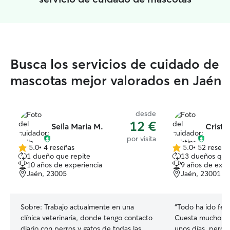
Busca los servicios de cuidado de
mascotas mejor valorados en Jaén
desde
12 €
Seila Maria M.
Cristi
por visita
5.0
•
4 reseñas
5.0
•
52 reseña
5.0
5.0
1 dueño que repite
13 dueños que
de
de
10 años de experiencia
9 años de expe
5
5
Jaén, 23005
Jaén, 23001
estrellas
estrellas
Sobre:
Trabajo actualmente en una
“
Todo ha ido fen
clínica veterinaria, donde tengo contacto
Cuesta mucho dej
diario con perros y gatos de todas las
unos días, pero 