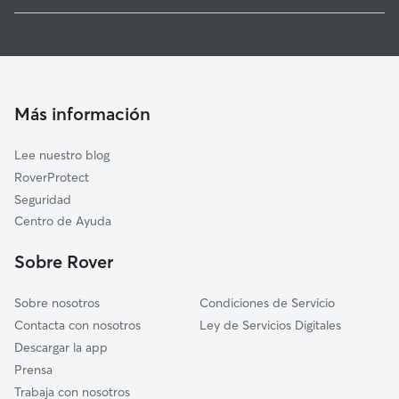
Los Villares
Cuidadores de Perros en Jaén
Jamilena
Paseadores de Perros en Jaén
Fuerte del Rey
Guarderia Canina en Jaén
Pegalajar
Cuidadores a domicilio en Jaen
Torredonjimeno
Más información
Cuidadores de Gatos en Jaén
Mancha Real
Lee nuestro blog
Martos
RoverProtect
Fuensanta de Martos
Seguridad
Villardompardo
Centro de Ayuda
Escañuela
Sobre Rover
Lahiguera
Sobre nosotros
Condiciones de Servicio
Contacta con nosotros
Ley de Servicios Digitales
Descargar la app
Prensa
Trabaja con nosotros