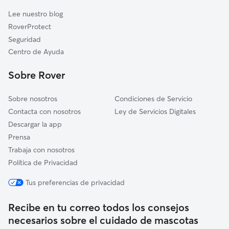
Cuidadores de Gatos en Igualada
Copons
Lee nuestro blog
Vallbona d'Anoia
RoverProtect
Castellfollit del Boix
Seguridad
Mediona
Centro de Ayuda
Piera
Sobre Rover
El Bruc
Sobre nosotros
Condiciones de Servicio
Contacta con nosotros
Ley de Servicios Digitales
Descargar la app
Prensa
Trabaja con nosotros
Política de Privacidad
Tus preferencias de privacidad
Recibe en tu correo todos los consejos
necesarios sobre el cuidado de mascotas