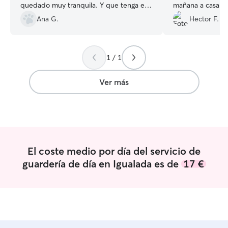
quedado muy tranquila. Y que tenga el
mañana a casa de
Parque de la Paloma a una manzana es
encontraba con el
Ana G.
Hector F.
un lujo para cualquier perro. Repito
Seguro que repet
seguro.
”
ocasión. Gracias
de nuestro Chih
1 / 1
Ver más
El coste medio por día del servicio de
guardería de día en Igualada es de
17 €