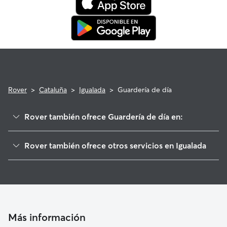
que cumpla con los requisitos.
Rover
>
Cataluña
>
Igualada
>
Guardería de día
Rover también ofrece Guardería de día en:
Vilanova del Camí
Rover también ofrece otros servicios en Igualada
Òdena
Cuidadores de Perros en Igualada
Santa Margarida de Montbui
Paseadores de Perros en Igualada
Castellolí
Cuidado de mascota en Igualada
Carme
Cuidadores a domicilio en Igualada
Capellades
Más información