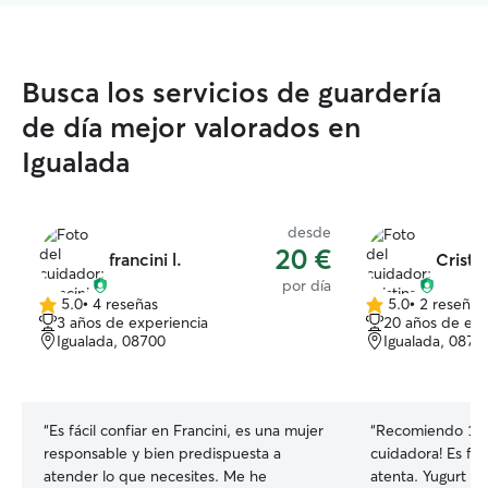
Busca los servicios de guardería
de día mejor valorados en
Igualada
desde
20 €
francini l.
Cristin
por día
5.0
•
4 reseñas
5.0
•
2 reseñas
5.0
5.0
3 años de experiencia
20 años de exp
de
de
Igualada, 08700
Igualada, 0870
5
5
estrellas
estrellas
“
Es fácil confiar en Francini, es una mujer
“
Recomiendo 100
responsable y bien predispuesta a
cuidadora! Es fo
atender lo que necesites. Me he
atenta. Yugurt i