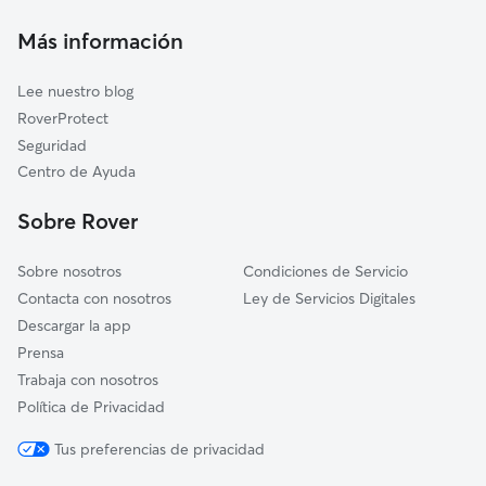
Malla
Cuidadores a domicilio en Gurb
Sant Hipòlit de Voltregà
Más información
Cuidadores de Gatos en Gurb
Manlleu
Lee nuestro blog
Santa Eugènia de Berga
RoverProtect
Folgueroles
Seguridad
Les Masies de Roda
Centro de Ayuda
Muntanyola
Sobre Rover
Taradell
Sobre nosotros
Condiciones de Servicio
Contacta con nosotros
Ley de Servicios Digitales
Descargar la app
Prensa
Trabaja con nosotros
Política de Privacidad
Tus preferencias de privacidad