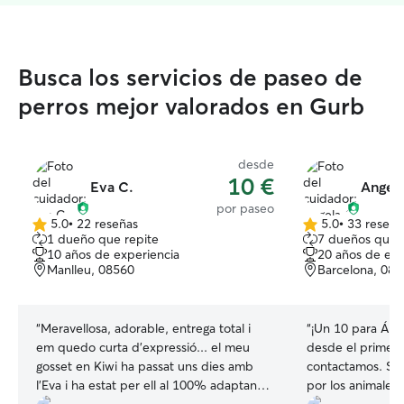
Busca los servicios de paseo de
perros mejor valorados en Gurb
desde
10 €
Eva C.
Angela
por paseo
5.0
•
22 reseñas
5.0
•
33 reseña
5.0
5.0
1 dueño que repite
7 dueños que 
de
de
10 años de experiencia
20 años de exp
5
5
Manlleu, 08560
Barcelona, 08
estrellas
estrellas
“
Meravellosa, adorable, entrega total i
“
¡Un 10 para Áng
em quedo curta d'expressió... el meu
desde el primer
gosset en Kiwi ha passat uns dies amb
contactamos. Se 
l'Eva i ha estat per ell al 100% adaptant-
por los animales