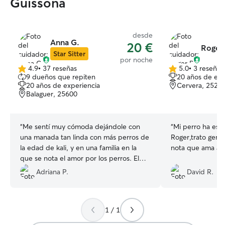
Guissona
desde
Anna G.
20 €
Roger 
Star Sitter
por noche
4.9
•
37 reseñas
5.0
•
3 reseñas
4.9
5.0
9 dueños que repiten
20 años de exp
de
de
20 años de experiencia
Cervera, 2520
5
5
Balaguer, 25600
estrellas
estrellas
“
Me sentí muy cómoda dejándole con
“
Mi perro ha est
una manada tan linda con más perros de
Roger,trato geni
la edad de kali, y en una familia en la
nota que ama a l
que se nota el amor por los perros. El
lugar también es genial, en el campo y
Adriana P.
David R.
con mucho espacio Muy agradecida
”
1 / 1