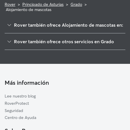
Rover
>
Principado de Asturias
>
Grado
>
Alojamiento de mascotas
Rover también ofrece Alojamiento de mascotas en:
Candamo
Rover también ofrece otros servicios en Grado
Las Regueras
Paseadores de Perros en Grado
Salas
Guarderia Canina en Grado
Pravia
Cuidado de mascota en Grado
Illas
Cuidadores a domicilio en Grado
Morcín
Más información
Cuidadores de Gatos en Grado
Ribera de Arriba
Lee nuestro blog
Proaza
RoverProtect
Soto del Barco
Seguridad
Oviedo
Centro de Ayuda
Muros de Nalón