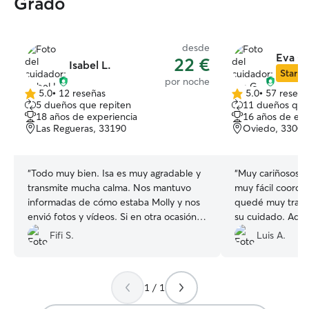
Grado
desde
Eva G.
22 €
Isabel L.
Star Si
por noche
5.0
•
12 reseñas
5.0
•
57 reseña
5.0
5.0
5 dueños que repiten
11 dueños que
de
de
18 años de experiencia
16 años de exp
5
5
Las Regueras, 33190
Oviedo, 33006
estrellas
estrellas
“
Todo muy bien. Isa es muy agradable y
“
Muy cariñosos y 
transmite mucha calma. Nos mantuvo
muy fácil coordin
informadas de cómo estaba Molly y nos
quedé muy tranqu
envió fotos y vídeos. Si en otra ocasión
su cuidado. Adem
Molly no puede viajar con nosotras sin
juguete :)
”
Fifi S.
Luis A.
duda Isa será nuestra primera opción.
”
1 / 1