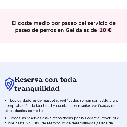
responsables, pacientes y muy atentas a
las necesidades de cada animal, ya sea
para jugar, dar paseos tranquilos o
simplemente ofrecer compañía y mimos.
El coste medio por paseo del servicio de
También sabemos lo importante que es
paseo de perros en Gelida es de
10 €
para los dueños estar tranquilos, por eso
nos gusta enviar fotos y mantener el
contacto durante la estancia.
Disponemos de total disponibilidad para
dedicar tiempo y atención a las
mascotas. Además, mi mujer teletrabaja
desde casa, por lo que nos
compaginamos para que tu perro esté
Reserva con toda
acompañado prácticamente en todo
momento y nunca se sienta solo.
tranquilidad
Durante el día, nos adaptamos a las
necesidades de cada mascota: paseos
Los
cuidadores de mascotas verificados
se han sometido a una
por zonas verdes cercanas, juegos,
comprobación de identidad y cuentan con reseñas verificadas de
descanso, mimos y sus horarios de
otros dueños como tú.
comida y rutina. Nos gusta que se
Todas las reservas están respaldadas por la Garantía Rover, que
sientan como en casa, en un ambiente
cubre hasta $25,000 de reembolso de determinados gastos de
tranquilo, familiar y lleno de atención.