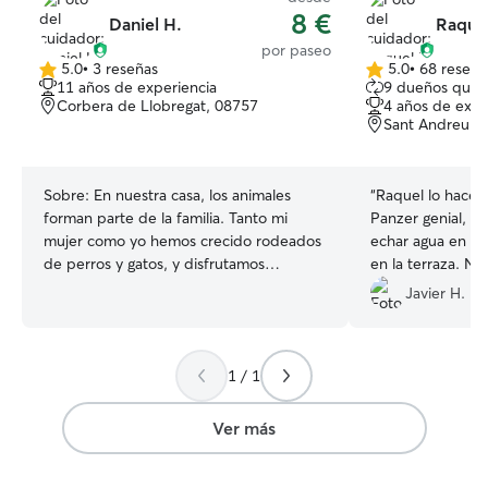
8 €
Daniel H.
Raquel
por paseo
5.0
•
3 reseñas
5.0
•
68 reseña
5.0
5.0
11 años de experiencia
9 dueños que 
de
de
Corbera de Llobregat, 08757
4 años de expe
5
5
Sant Andreu de
estrellas
estrellas
Sobre:
En nuestra casa, los animales
“
Raquel lo hace 
forman parte de la familia. Tanto mi
Panzer genial, in
mujer como yo hemos crecido rodeados
echar agua en al
de perros y gatos, y disfrutamos
en la terraza. N
muchísimo cuidándolos y dándoles
vídeos. Repetire
Javier H.
cariño y atención como si fueran
nuestros. Además, nuestros hijos están
acostumbrados a convivir con mascotas y
1 / 1
les encanta compartir tiempo con ellas,
siempre con respeto y supervisión.
Llevamos años cuidando tanto de
Ver más
nuestras propias mascotas como de las
de familiares y amigos. Somos personas