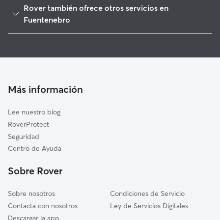
Milagros
Rover también ofrece otros servicios en
Adrada de Haza
Fuentenebro
Campillo de Aranda
Paseadores de Perros en Fuentenebro
Montejo de la Vega de la Serrezuela
Guarderia Canina en Fuentenebro
Fuentelcésped
Cuidado de mascota en Fuentenebro
Haza
Cuidadores a domicilio en Fuentenebro
Más información
Castrillo de la Vega
Fuentecén
Lee nuestro blog
Fresnillo de las Dueñas
RoverProtect
Aranda de Duero
Seguridad
Cuevas de Provanco
Centro de Ayuda
Valtiendas
Sobre Rover
Sobre nosotros
Condiciones de Servicio
Contacta con nosotros
Ley de Servicios Digitales
Descargar la app