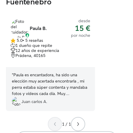
Fuentenebro
desde
15 €
Paula B.
por noche
5.0
•
5 reseñas
5.0
1 dueño que repite
de
12 años de experiencia
5
Prádena, 40165
estrellas
“
Paula es encantadora, ha sido una
elección muy acertada encontrarla , mi
perra estaba súper contenta y mandaba
fotos y vídeos cada día. Muy
recomendable para los que amamos a
Juan carlos A.
nuestros peludos y queremos alguien
que los trate con cariño. Volveré a contar
con ella siempre que necesite que mi
1 / 1
peluda esté bien cuidada
”