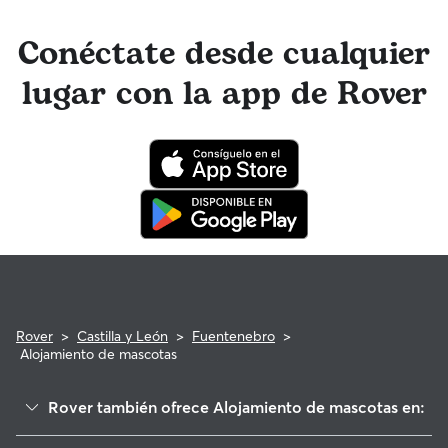
durante una reserva, ten la tranquilidad de saber que tu
ya has reservado un servicio con un cuidador con
mascota está cubierta por el programa de reembolso de la
anterioridad, obtén más información sobre cómo hacerlo en
Garantía Rover para asistencia veterinaria que cumpla con
Conéctate desde cualquier
la app de Rover o en la web.
los requisitos.
lugar con la app de Rover
Rover
>
Castilla y León
>
Fuentenebro
>
Alojamiento de mascotas
Rover también ofrece Alojamiento de mascotas en: