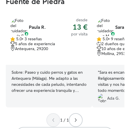
Fuente de Piedra
desde
13 €
Paula R.
Sara M
por visita
5.0
•
3 reseñas
5.0
•
9 reseñas
5.0
5.0
5 años de experiencia
2 dueños que 
de
de
Antequera, 29200
10 años de exp
5
5
Mollina, 29532
estrellas
estrellas
Sobre:
Paseo y cuido perros y gatos en
“
Sara es encanta
Antequera (Málaga). Me adapto a las
Religiosamente s
necesidades de cada peludo, intentando
visitas y nos ha
ofrecer una experiencia tranquila y
todo momento. 
enriquecedora para el disfrute y
atenta y cariñosa
Ada G.
bienestar de ellos. Una vez haya
se sabe que los g
terminado mis exámenes finales de la
idiosincrasias. 
Universidad, a partir del 26 de junio (que
de poder contar 
1 / 1
es el último examen que tengo), tengo
disponibilidad completa para todo el