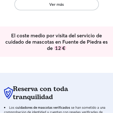
verano! Vivo en casa de mis padres
Ver más
(Antequera), tu perrete o gatete
conviviría con nosotros, recibiendo
cuidados y atención como uno más de la
familia. PD. en la casa no habita ningún
otro peludo.
El coste medio por visita del servicio de
cuidado de mascotas en Fuente de Piedra es
de
12 €
Reserva con toda
tranquilidad
Los
cuidadores de mascotas verificados
se han sometido a una
comprobación de identidad y cuentan con reseñas verificadas de