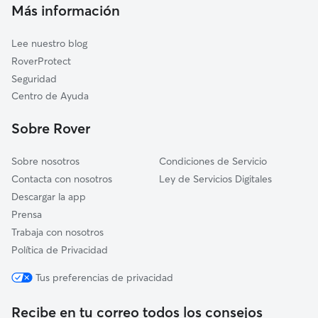
Cuidadores de Gatos en Fuente de Piedra
Más información
Campillos
Pedrera
Lee nuestro blog
Casariche
RoverProtect
Palenciana
Seguridad
Badolatosa
Centro de Ayuda
Gilena
Sobre Rover
Sobre nosotros
Condiciones de Servicio
Contacta con nosotros
Ley de Servicios Digitales
Descargar la app
Prensa
Trabaja con nosotros
Política de Privacidad
Tus preferencias de privacidad
Recibe en tu correo todos los consejos