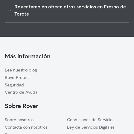
Camarma de Esteruelas
Rover también ofrece otros servicios en Fresno de
Daganzo de Arriba
Torote
Valdeolmos-Alalpardo
Cuidadores de Perros en Fresno de Torote
Cobeña
Paseadores de Perros en Fresno de Torote
Ajalvir
Cuidado de mascota en Fresno de Torote
Algete
Cuidadores a domicilio en Fresno-De-Torote
Más información
Fuente el Saz de Jarama
Cuidadores de Gatos en Fresno de Torote
Villanueva de la Torre
Lee nuestro blog
Meco
RoverProtect
Alcalá de Henares
Seguridad
Azuqueca de Henares
Centro de Ayuda
Galápagos
Sobre Rover
Sobre nosotros
Condiciones de Servicio
Contacta con nosotros
Ley de Servicios Digitales