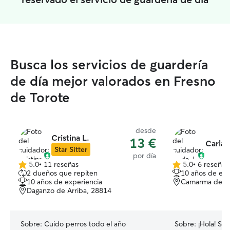
Busca los servicios de guardería
de día mejor valorados en Fresno
de Torote
desde
Cristina L.
13 €
Carla J
Star Sitter
por día
5.0
•
11 reseñas
5.0
•
6 reseñas
5.0
5.0
2 dueños que repiten
10 años de exp
de
de
10 años de experiencia
Camarma de Es
5
5
Daganzo de Arriba, 28814
estrellas
estrellas
Sobre:
Cuido perros todo el año
Sobre:
¡Hola! So