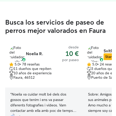
Busca los servicios de paseo de
perros mejor valorados en Faura
desde
Svitlan
10 €
Noelia R.
Star Si
por paseo
5.0
•
78 reseñas
5.0
•
24 reseña
5.0
5.0
11 dueños que repiten
3 dueños que 
de
de
10 años de experiencia
20 años de exp
5
5
Faura, 46512
Puerto de Sag
estrellas
estrellas
“
Noelia va cuidar molt bé dels dos
Sobre:
Amigos y 
gossos que tenim i ens va passar
sus animales para
diferents fotografies i vídeos. Vam
Amo mucho a tod
contactar amb ella amb poc de temps
siempre soy cariñ