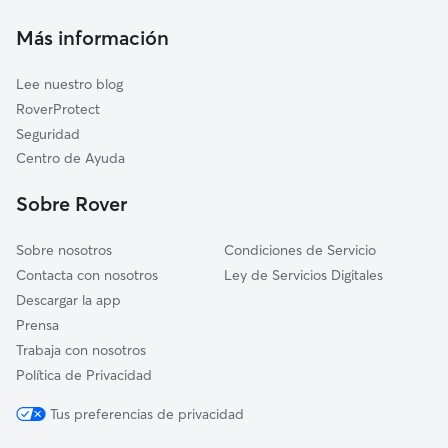
Sagunto/Sagunt
Cuidadores a domicilio en Faura
Almenara
Más información
Cuidadores de Gatos en Faura
Petrés
Lee nuestro blog
Canet d'En Berenguer
RoverProtect
Estivella
Seguridad
Gilet
Centro de Ayuda
Torres Torres
Sobre Rover
Alfara de la Baronia
Sobre nosotros
Condiciones de Servicio
Contacta con nosotros
Ley de Servicios Digitales
Descargar la app
Prensa
Trabaja con nosotros
Política de Privacidad
Tus preferencias de privacidad