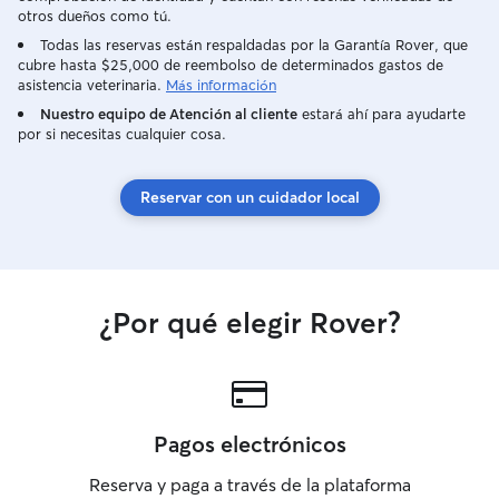
al río, etc... Cu
otros dueños como tú.
contacto conmig
Todas las reservas están respaldadas por la Garantía Rover, que
posible. . Actualmente dispongo de
cubre hasta $25,000 de reembolso de determinados gastos de
mucho tiempo lib
asistencia veterinaria.
Más información
poder cubrir bie
Nuestro equipo de Atención al cliente
estará ahí para ayudarte
diarias. Me gusta
por si necesitas cualquier cosa.
naturaleza. Vivo para 
perros sociables
tuyo en paseos j
Reservar con un cuidador local
casa tiene 2 habi
grande para que
unos a los otros
pequeño balcón
disfrutar de ratos
¿Por qué elegir Rover?
Pagos electrónicos
Reserva y paga a través de la plataforma