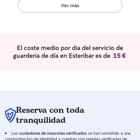
cada cual tenga d
Ver más
poder adaptarse
tamaño medio-pe
acostumbrados a 
(diferentes tamañ
vacunados y des
máximo 1 perro a 
El coste medio por día del servicio de
del mismo propie
guardería de día en Esteribar es de
15 €
mediano-pequeño
mejores cuidado
libre para dedicar
perros PPP. Vivo
donde damos larg
diferentes en el
Pamplona para q
investigando, jug
Reserva con toda
puede),... Si ne
alguna necesidad
tranquilidad
problema. Tengo
con transportín(
Los
cuidadores de mascotas verificados
se han sometido a una
necesitar para nu
comprobación de identidad y cuentan con reseñas verificadas de