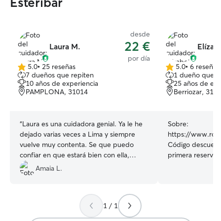
Esteribar
desde
22 €
Laura M.
Elízab
por día
5.0
•
25 reseñas
5.0
•
6 reseñas
5.0
5.0
7 dueños que repiten
1 dueño que r
de
de
10 años de experiencia
25 años de exp
5
5
PAMPLONA, 31014
Berriozar, 310
estrellas
estrellas
“
Laura es una cuidadora genial. Ya le he
Sobre:
dejado varias veces a Lima y siempre
https://www.rove
vuelve muy contenta. Se que puedo
Código descuent
confiar en que estará bien con ella,
primera reserva 
además tiene una perrita con la que
rodeada de animales. Los adoro
Amaia L.
juegan mucho ☺️
”
eso que llevo 20
protectoras de a
desde cachorros 
1 / 1
en un piso de 2 
enorme lo que m