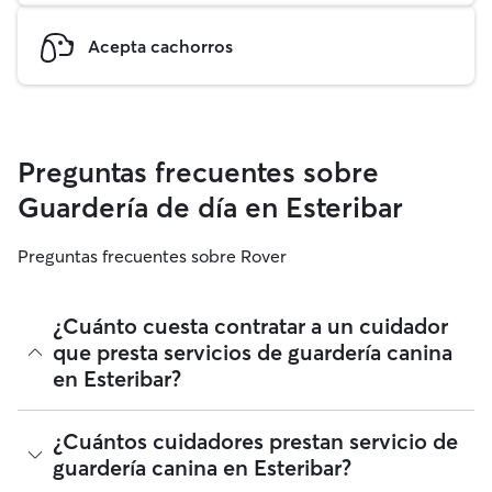
Acepta cachorros
Preguntas frecuentes sobre
Guardería de día en Esteribar
Preguntas frecuentes sobre Rover
¿Cuánto cuesta contratar a un cuidador
que presta servicios de guardería canina
en Esteribar?
Los cuidadores en Rover tienen plena libertad para fijar sus
¿Cuántos cuidadores prestan servicio de
tarifas. El coste medio de un cuidador con guardería para
guardería canina en Esteribar?
perros en Esteribar en Rover en agosto 2026 fue de