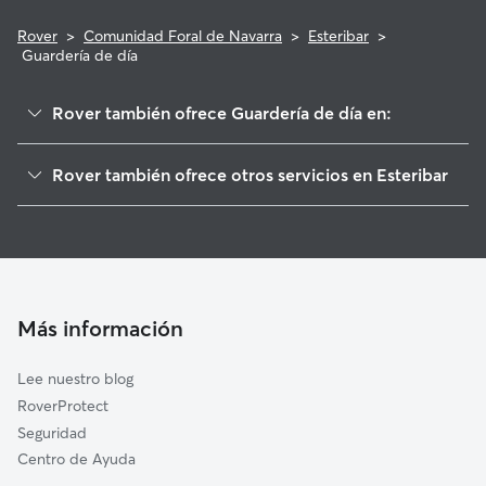
Rover
>
Comunidad Foral de Navarra
>
Esteribar
>
Guardería de día
Rover también ofrece Guardería de día en:
Ezcabarte
Rover también ofrece otros servicios en Esteribar
Villava/Atarrabia
Cuidadores de Perros en Esteribar
Burlada/Burlata
Paseadores de Perros en Esteribar
Lizoáin-Arriasgoiti
Cuidado de mascota en Esteribar
Valle de Egüés/Eguesibar
Cuidadores a domicilio en Esteribar
Ansoáin/Antsoain
Más información
Cuidadores de Gatos en Esteribar
Anue
Lee nuestro blog
Juslapeña
RoverProtect
Berrioplano/Berriobeiti
Seguridad
Aranguren
Centro de Ayuda
Pamplona/Iruña