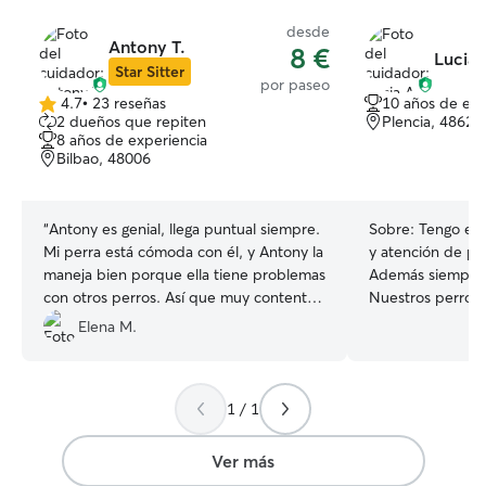
desde
Antony T.
8 €
Lucia 
Star Sitter
por paseo
4.7
•
23 reseñas
10 años de exp
4.7
2 dueños que repiten
Plencia, 48620
de
8 años de experiencia
5
Bilbao, 48006
estrellas
“
Antony es genial, llega puntual siempre.
Sobre:
Tengo exp
Mi perra está cómoda con él, y Antony la
y atención de per
maneja bien porque ella tiene problemas
Además siempre 
con otros perros. Así que muy contenta
Nuestros perros 
y voy a repetir 100%.
”
amplia, vallada y
Elena M.
natural y adaptad
aunque como van 
etc no suelen int
1 / 1
No obstante me 
aprendiendo y o
su cuidado. Con trabajo remoto y mucha
Ver más
disponibilidad ho