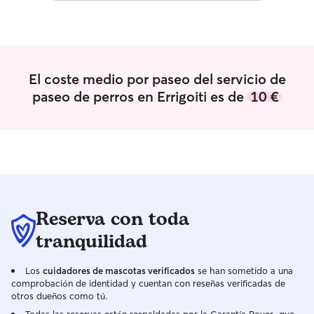
pasando el tiemp
Siempre estarán
cuidados. Son u
familia Tengo un amplio jardín vallado,
seguro y adaptado
El coste medio por paseo del servicio de
zonas para correr
paseo de perros en Errigoiti es de
10 €
descansar. Sabe
disfrutan es estar
obstante siempr
cubiertos para pr
los días de más ll
Reserva con toda
tranquilidad
Los
cuidadores de mascotas verificados
se han sometido a una
comprobación de identidad y cuentan con reseñas verificadas de
otros dueños como tú.