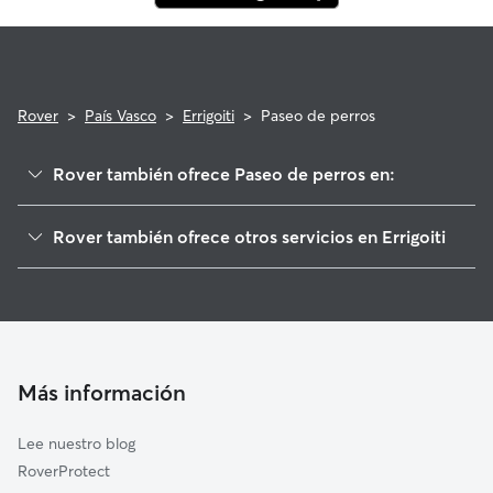
Rover
>
País Vasco
>
Errigoiti
>
Paseo de perros
Rover también ofrece Paseo de perros en:
Morga
Rover también ofrece otros servicios en Errigoiti
Forua
Cuidadores de Perros en Errigoiti
Arrieta
Guarderia Canina en Errigoiti
Gernika-Lumo
Cuidado de mascota en Errigoiti
Busturia
Cuidadores a domicilio en Errigoiti
Fruiz
Más información
Cuidadores de Gatos en Errigoiti
Murueta
Lee nuestro blog
Muxika
RoverProtect
Ajangiz