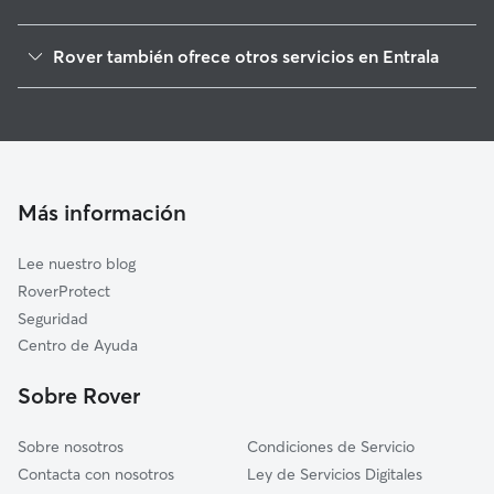
Morales del Vino
Rover también ofrece otros servicios en Entrala
El Perdigón
Cuidadores de Perros en Entrala
Cazurra
Paseadores de Perros en Entrala
Pereruela
Cuidado de mascota en Entrala
Casaseca de Campeán
Cuidadores a domicilio en Entrala
Arcenillas
Más información
Cuidadores de Gatos en Entrala
Zamora
Lee nuestro blog
Villaralbo
RoverProtect
Moraleja del Vino
Seguridad
Madridanos
Centro de Ayuda
La Hiniesta
Sobre Rover
Monfarracinos
Sobre nosotros
Condiciones de Servicio
Contacta con nosotros
Ley de Servicios Digitales