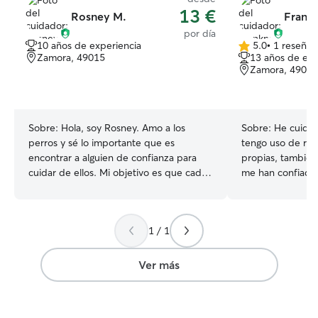
13 €
Rosney M.
Frankn
por día
10 años de experiencia
5.0
•
1 reseña
5.0
Zamora, 49015
13 años de exp
de
Zamora, 49030
5
estrellas
Sobre:
Hola, soy Rosney. Amo a los
Sobre:
He cuida
perros y sé lo importante que es
tengo uso de ra
encontrar a alguien de confianza para
propias, también
cuidar de ellos. Mi objetivo es que cada
me han confiado
peludo se sienta seguro, querido y feliz
van de viaje por 
mientras tú estás tranquilo\. Ofrezco
les mimo, atiend
atención personalizada, paseos, juegos,
bienestar. Soy a
1 / 1
compañía y mucho cariño, adaptándome
cuidados. Es un 
a las necesidades de cada mascota. 🐾
mascotas, nunca 
Cuidado con responsabilidad ❤️ Trato
Actualmente no d
Ver más
como si fueran parte de mi familia 📩
que les ofrezco 
Escríbeme para más información o
ya queestoy disp
reservar Actualmente trabajo como
cualquier hora, 