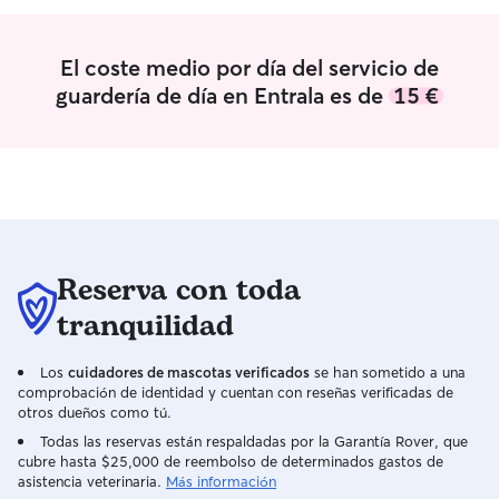
recepcionista en turno de noche
para dedicarle a 
únicamente dos días a la semana, por lo
ellas, atenderles 
que cuento con amplia disponibilidad
tengo mascotas e
El coste medio por día del servicio de
para dedicar tiempo y atención a las
lo que a tú masco
guardería de día en Entrala es de
15 €
mascotas. Mi esposo y yo nos
confianza y cómo
organizamos para cuidar de cada peludo
faltará ❤️.
de forma responsable, asegurándonos
de que nunca le falten compañía,
supervisión, paseos, juegos y mucho
cariño. Nuestro objetivo es que se sienta
seguro, tranquilo y como en casa
mientras su familia está fuera. La
Reserva con toda
seguridad y el bienestar de cada
mascota son mi prioridad. Me adapto a
tranquilidad
sus hábitos, horarios de alimentación y
necesidades específicas para que se
Los
cuidadores de mascotas verificados
se han sometido a una
sientan tranquilos tanto en mi hogar
comprobación de identidad y cuentan con reseñas verificadas de
como en el suyo. Mantengo una
otros dueños como tú.
comunicación constante con los dueños
Todas las reservas están respaldadas por la Garantía Rover, que
mediante fotos y actualizaciones, y trato
cubre hasta $25,000 de reembolso de determinados gastos de
a cada perro o gato con paciencia,
asistencia veterinaria.
Más información
respeto y mucho cariño, como si fuera