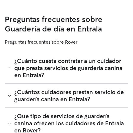
Preguntas frecuentes sobre
Guardería de día en Entrala
Preguntas frecuentes sobre Rover
¿Cuánto cuesta contratar a un cuidador
que presta servicios de guardería canina
en Entrala?
Los cuidadores en Rover tienen plena libertad para fijar sus
¿Cuántos cuidadores prestan servicio de
tarifas. El coste medio de un cuidador con guardería para
guardería canina en Entrala?
perros en Entrala en Rover en agosto 2026 fue de alrededor
de 15 por día, incluyendo las tarifas de servicio de Rover. La
tarifa de un cuidador también puede cambiar en función de
Desde agosto 2026, 74 cuidadores han prestado servicios
¿Que tipo de servicios de guardería
la personalización de tu reserva para que se ajuste a tus
de guardería canina en Entrala. Puedes filtrar, clasificar,
canina ofrecen los cuidadores de Entrala
propias necesidades y las de tu perro.
ampliar el radio, leer reseñas y comparar precios para
en Rover?
encontrar al cuidador perfecto cerca de ti. Te recordamos