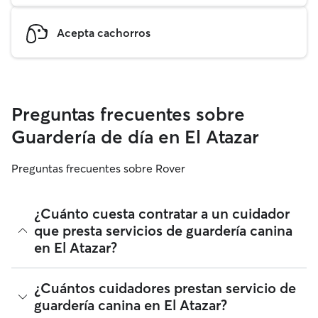
Acepta cachorros
Preguntas frecuentes sobre
Guardería de día en El Atazar
Preguntas frecuentes sobre Rover
¿Cuánto cuesta contratar a un cuidador
que presta servicios de guardería canina
en El Atazar?
Los cuidadores en Rover tienen plena libertad para fijar sus
¿Cuántos cuidadores prestan servicio de
tarifas. El coste medio de un cuidador con guardería para
guardería canina en El Atazar?
perros en El Atazar en Rover en agosto 2026 fue de