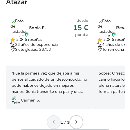
Atazar
desde
15 €
Sonia E.
Reva P
por día
5.0
•
5 reseñas
5.0
•
5 reseñas
5.0
5.0
23 años de experiencia
4 años de expe
de
de
Sieteiglesias, 28753
Torremocha de
5
5
estrellas
estrellas
“
Fue la primera vez que dejaba a mis
Sobre:
Ofrezco u
perros al cuidado de un desconocido, no
cariño hacia los 
pude haberlos dejado en mejores
plena naturaleza,
manos. Sonia transmite una paz y una
forman parte de 
energía maravillosa, fue paciente y
casa tendrá sie
Carmen S.
cariñosa con ellos, ideal para que Lio y
atención, muchos
Noor se sintieran seguros y como en
preciosa perra Ka
casa. Me mantuvo informada de cada
compartiendo su 
avance con fotos y videos. Sin duda
perros. Mi objet
1 / 1
repito! Muchísimas gracias Sonia!
”
vuelvas a recoger