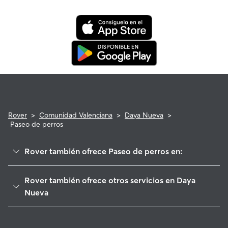
tranquilidad de saber que tu perro está cubierto por el
programa de reembolso de la Garantía Rover para asistencia
veterinaria que cumpla con los requisitos.
Rover
>
Comunidad Valenciana
>
Daya Nueva
>
Paseo de perros
Rover también ofrece Paseo de perros en:
Daya Vieja
Rover también ofrece otros servicios en Daya
Almoradí
Nueva
Dolores
Cuidadores de Perros en Daya Nueva
Benijófar