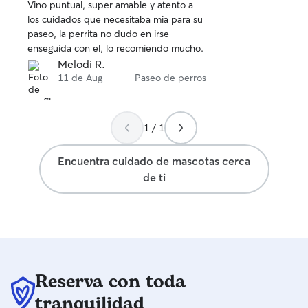
convertirme en u
Vino puntual, super amable y atento a
de
para vuestro perro! Ofrezco un c
los cuidados que necesitaba mia para su
5
responsable, cer
paseo, la perrita no dudo en irse
estrellas
para tu perro. M
enseguida con el, lo recomiendo mucho.
necesidades, ya s
Melodi R.
a domicilio o est
11 de Aug
Paseo de perros
que se sienta tra
mientras está a mi car
pequeño jardín va
1 / 1
campo abierto y
parque para mas
Encuentra cuidado de mascotas cerca
sentirse libre , 
de ti
llevar a tu masco
para ellos.
Reserva con toda
tranquilidad