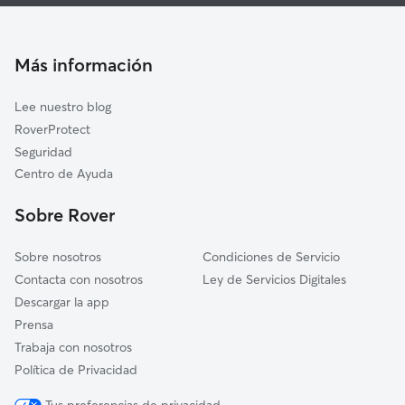
Guarderia Canina en Daya Nueva
Algorfa
Cuidado de mascota en Daya Nueva
Rojales
Cuidadores a domicilio en Daya-Nueva
Más información
Benejúzar
Cuidadores de Gatos en Daya Nueva
Jacarilla
Lee nuestro blog
Callosa de Segura
RoverProtect
Cox
Seguridad
Guardamar del Segura
Centro de Ayuda
Los Montesinos
Sobre Rover
Sobre nosotros
Condiciones de Servicio
Contacta con nosotros
Ley de Servicios Digitales
Descargar la app
Prensa
Trabaja con nosotros
Política de Privacidad