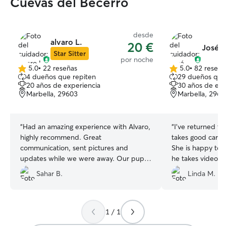
Cuevas del Becerro
desde
alvaro L.
20 €
José M
Star Sitter
por noche
5.0
•
22 reseñas
5.0
•
82 reseña
5.0
5.0
4 dueños que repiten
29 dueños que
de
de
20 años de experiencia
30 años de exp
5
5
Marbella, 29603
Marbella, 2960
estrellas
estrellas
“
Had an amazing experience with Alvaro,
“
I've returned t
highly recommend. Great
takes good care 
communication, sent pictures and
She is happy to b
updates while we were away. Our pup
he takes videos o
looked like he was enjoying his time with
has access to his ou
Sahar B.
Linda M.
their dog going on walks and playing.
”
very nice, but o
isn't an issue wit
available.
”
1 / 1