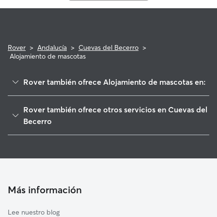
Rover
>
Andalucía
>
Cuevas del Becerro
>
Alojamiento de mascotas
Rover también ofrece Alojamiento de mascotas en:
Cañete la Real
Rover también ofrece otros servicios en Cuevas del
Alcalá del Valle
Becerro
Setenil de las Bodegas
Paseadores de Perros en Cuevas del Becerro
Arriate
Cuidado de mascota en Cuevas del Becerro
El Burgo
Cuidadores de Gatos en Cuevas del Becerro
Almargen
Cuidadores a domicilio en Cuevas-Del-Becerro
Más información
Teba
Torre Alháquime
Lee nuestro blog