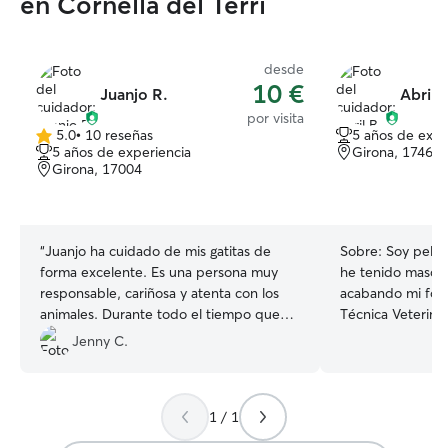
en Cornellà del Terri
desde
10 €
Juanjo R.
Abril B
por visita
5.0
•
10 reseñas
5 años de expe
5.0
5 años de experiencia
Girona, 17463
de
Girona, 17004
5
estrellas
“
Juanjo ha cuidado de mis gatitas de
Sobre:
Soy peluq
forma excelente. Es una persona muy
he tenido mascot
responsable, cariñosa y atenta con los
acabando mi form
animales. Durante todo el tiempo que
Técnica Veterinar
estuvieron a su cargo, me mantuvo
no pueden estar
Jenny C.
informada enviándome fotos y vídeos, lo
(¡además de las tuyas!). A
que me dio mucha tranquilidad y
estoy estudiando 
confianza. Se nota que le gustan los
mañanas de Auxili
1 / 1
animales y que los trata con mucho
Estilista Canina,
cariño y paciencia. Mis gatitas estuvieron
servicios en las