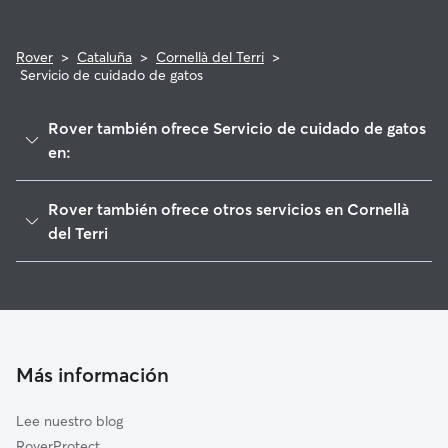
Rover
>
Cataluña
>
Cornellà del Terri
>
Servicio de cuidado de gatos
Rover también ofrece Servicio de cuidado de gatos
en:
Porqueres
Rover también ofrece otros servicios en Cornellà
Banyoles
del Terri
Fontcoberta
Cuidadores de Perros en Cornellà del Terri
Canet d'Adri
Paseadores de Perros en Cornellà del Terri
Sant Julià de Ramis
Guarderia Canina en Cornellà del Terri
Cervià de Ter
Cuidado de mascota en Cornellà del Terri
Más información
Serinyà
Cuidadores a domicilio en Cornella-Del-Terri
Bàscara
Lee nuestro blog
Crespià
RoverProtect