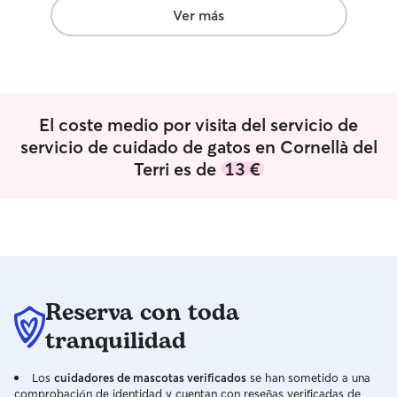
perfectamente atendidas. Sin duda
compaginar. Voy a cuidar de ellas como
Ver más
volveré a contar con él cuando lo
si fueran propia
necesite. Lo recomiendo al 100 % para
respeto y cuida
cualquiera que busque a alguien de
para asegurar es
confianza para cuidar de sus mascotas.
cuidadora y prop
¡Muchas gracias, Juanjo 🐱😁💪🏻
”
El coste medio por visita del servicio de
servicio de cuidado de gatos en Cornellà del
Terri es de
13 €
Reserva con toda
tranquilidad
Los
cuidadores de mascotas verificados
se han sometido a una
comprobación de identidad y cuentan con reseñas verificadas de