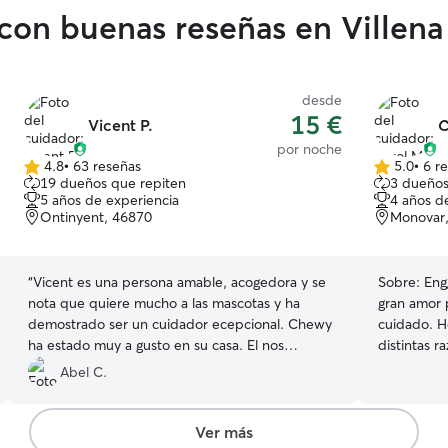
con buenas reseñas en Villena
desde
15 €
Vicent P.
C
por noche
4.8
•
63 reseñas
5.0
•
6 r
4.8
5.0
19 dueños que repiten
3 dueños
de
de
5 años de experiencia
4 años d
5
5
Ontinyent, 46870
Monovar
estrellas
estrellas
“
Vicent es una persona amable, acogedora y se
Sobre:
Eng/Spa Desde 
nota que quiere mucho a las mascotas y ha
gran amor 
demostrado ser un cuidador ecepcional. Chewy
cuidado. H
ha estado muy a gusto en su casa. El nos
distintas 
mandava fotos y videos de Chewy paseando y
necesidade
Abel C.
jugando. Yo recomendaria a Vicen un 100%
”
paciente, a
asegurando
feliz. Pue
Ver más