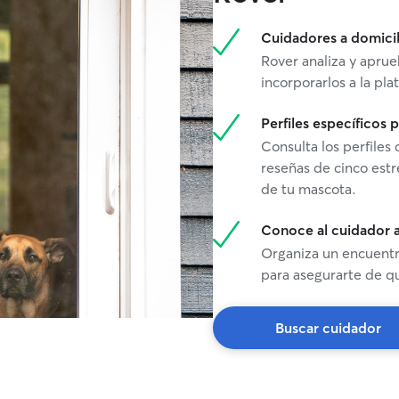
comida, pa
como perso
mascota en
mas felices 
Cuidadores a domicil
entorno li
Rover analiza y aprue
misma atenc
incorporarlos a la pla
familia. A
actualizad
siempre se
Perfiles específicos
priority is
Consulta los perfiles
comfortable
reseñas de cinco estr
At home, I
de tu mascota.
environmen
around and 
Conoce al cuidador a
specific ro
meal times,
Organiza un encuentro
for a pet i
para asegurarte de qu
environmen
providing 
would recei
Buscar cuidador
will keep 
messages s
friend is d