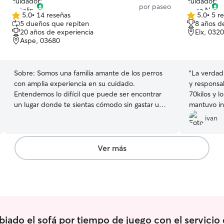
por paseo
5.0
•
14 reseñas
5.0
•
5 r
5.0
5.0
5 dueños que repiten
8 años d
de
de
20 años de experiencia
Elx, 032
5
5
Aspe, 03680
estrellas
estrellas
Sobre:
Somos una familia amante de los perros
“
La verdad
con amplia experiencia en su cuidado.
y responsa
Entendemos lo difícil que puede ser encontrar
70kilos y l
un lugar donde te sientas cómodo sin gastar una
mantuvo in
fortuna. Contamos con un jardín y un patio
antes para 
ivan
completamente vallados a los que tu perro
rutas que 
tendrá acceso todo el día. Nuestra casa admite
que todo f
perros en todas sus instalaciones. Tu perro se
Ver más
sentirá como en casa. We are a dog loving family
with lots of experience caring for dogs. We
understand how difficult it can be to find a place
you feel comfortable with, without breaking the
bank. We have a fully fenced garden and
courtyard that your dog will have access to all
iado el sofá por tiempo de juego con el servicio
day. Our home is dog friendly throughout. Your