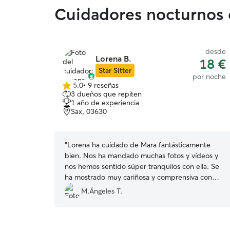
Cuidadores nocturnos 
desde
Lorena B.
18 €
Star Sitter
por noche
5.0
•
9 reseñas
5.0
3 dueños que repiten
de
1 año de experiencia
5
Sax, 03630
estrellas
“
Lorena ha cuidado de Mara fantásticamente
bien. Nos ha mandado muchas fotos y vídeos y
nos hemos sentido súper tranquilos con ella. Se
ha mostrado muy cariñosa y comprensiva con
todos los cuidados que necesitaba Mara.
M.Ángeles T.
Encantados y súper agradecidos con ella. ❤️
”