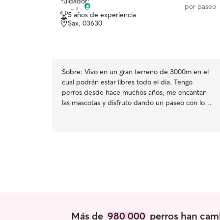
por paseo
5 años de experiencia
Sax, 03630
Sobre:
Vivo en un gran terreno de 3000m en el
cual podrán estar libres todo el dia. Tengo
perros desde hace muchos años, me encantan
las mascotas y disfruto dando un paseo con los
perretes, tengo disponibilidad 24h todos los días
de la semana y puedo sacarlos de dos a tres
veces al dia. En el caso de que no me lo puedas
traer, puedo acercarme a por el. En la hora del
paseo, por seguridad, siempre con correa.
Actualmente estoy sin trabajo, por lo que tengo
tiempo disponible para cuidar, pasear y jugar
con los perros. Me gustan mucho los animales en
general Vivo en una casa de campo con 3000m
para que ellos puedan estar libres tod el día.
Más de
980 000
perros han camb
Aún así, les saco a pasear siempre que puedo