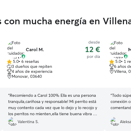
s con mucha energía en Villen
desde
12 €
Carol M.
M
por día
5.0
•
6 reseñas
5.0
•
1 r
5.0
5.0
3 dueños que repiten
6 años d
de
de
4 años de experiencia
Villena, 
5
5
Monovar, 03640
estrellas
estrellas
“
Recomiendo a Carol 100% Ella es una persona
“
Todo súpe
tranquila,cariñosa y responsable! Mi perrito está
conexión c
muy contento cada vez que lo dejo y lo recojo y
los perritos no mienten,ella tiene buena vibra y
se nota enseguida! Carol me a tenido informada
Valentina S.
Aleks
durante el día mediante fotos y mensajes.A mí