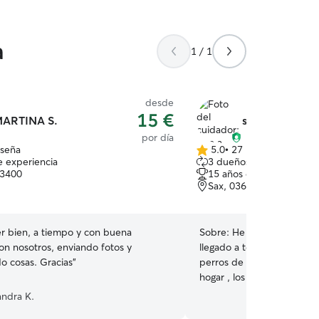
a
1 / 1
desde
15 €
ARTINA S.
sara a.
por día
eseña
5.0
•
27 reseñas
5.0
e experiencia
3 dueños que repiten
de
03400
15 años de experiencia
5
Sax, 03630
estrellas
r bien, a tiempo y con buena
Sobre:
He cuidado perros 
on nosotros, enviando fotos y
llegado a tener 10 perros
comentando cosas. Gracias
”
perros de protectoras reh
hogar , los animales son m
familia Trabajo con caballos lo que me permite
andra K.
estar 24 horas con los per