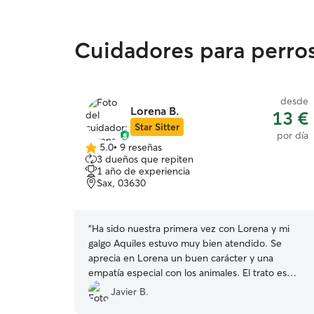
Cuidadores para perro
desde
Lorena B.
13 €
Star Sitter
por día
5.0
•
9 reseñas
5.0
3 dueños que repiten
de
1 año de experiencia
5
Sax, 03630
estrellas
“
Ha sido nuestra primera vez con Lorena y mi
galgo Aquiles estuvo muy bien atendido. Se
aprecia en Lorena un buen carácter y una
empatía especial con los animales. El trato es
muy bueno y cercano, te informa
Javier B.
periódicamente sobre tu mascota con vídeos y