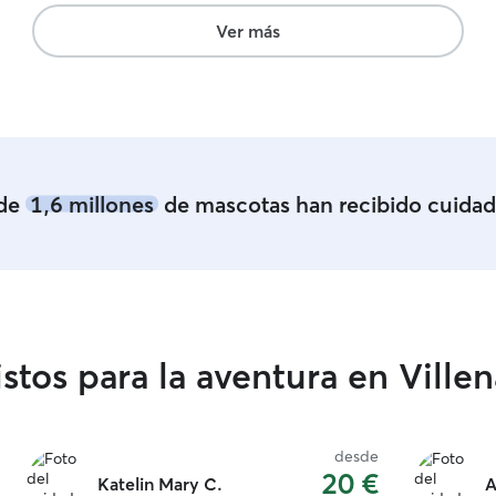
me cuesta muchísimo separarme de mi perrito y
más si tengo que dejarlo con alguien que no
Ver más
conozco pero ahora que conocí a Carol,no la
cambio por otra persona.Así que lo dicho,la
recomiendo 100% ✅
”
de
1,6 millones
de mascotas han recibido cuidad
stos para la aventura en Villen
desde
20 €
Katelin Mary C.
A