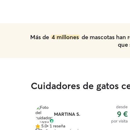
Más de
4 millones
de mascotas han r
que 
Cuidadores de gatos ce
desde
9 €
MARTINA S.
por visita
5.0
•
1 reseña
5.0