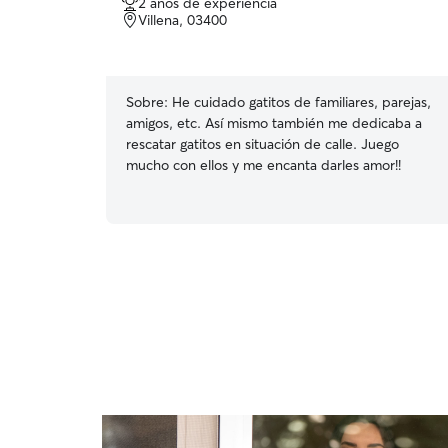
2 años de experiencia
de
Villena, 03400
5
estrellas
Sobre:
He cuidado gatitos de familiares, parejas,
amigos, etc. Así mismo también me dedicaba a
rescatar gatitos en situación de calle. Juego
mucho con ellos y me encanta darles amor!!