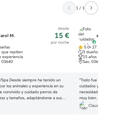
1 / 1
desde
15 €
arol M.
sara a.
por noche
eseñas
5.0
•
27 reseñas
5.0
 que repiten
3 dueños que repiten
de
e experiencia
15 años de experiencia
5
, 03640
Sax, 03630
estrellas
siempre he tenido un
“
Todo fue perfecto, Ares 
por los animales y experiencia en su
cuidados y cariño. Sara es
e convivido y cuidado perros de
necesidades del cachorro
razas y tamaños, adaptándome a sus
muy bien. Lo recomiendo.
s individuales. Me destaco por ser
Claudiu C.
tenta y brindar un trato cariñoso,
 que cada mascota se sienta segura y
do encargarme de paseos dinámicos,