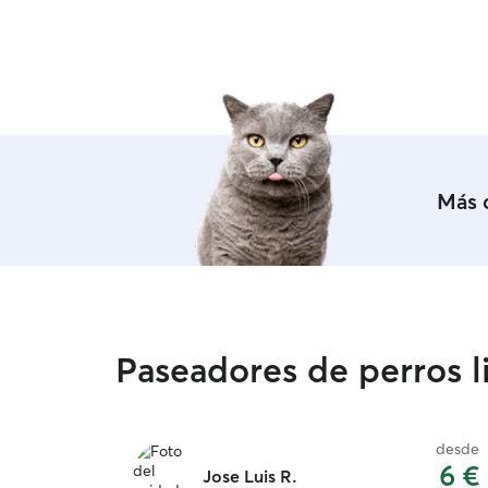
fotos. El lugar es genial, seguro y permite que tu
mascota córrete libremente en compañía de su
perrito que también es muy sociable. Una
excelente experiencia que repetiré y
recomendare con toda seguridad.
”
Más 
Paseadores de perros li
desde
6 €
Jose Luis R.