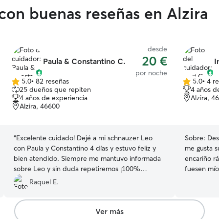
con buenas reseñas en Alzira
desde
20 €
Paula & Constantino C.
I
por noche
5.0
•
82 reseñas
5.0
•
4 r
5.0
5.0
25 dueños que repiten
4 años d
de
de
4 años de experiencia
Alzira, 4
5
5
Alzira, 46600
estrellas
estrellas
“
Excelente cuidado! Dejé a mi schnauzer Leo
Sobre:
Des
con Paula y Constantino 4 días y estuvo feliz y
me gusta s
bien atendido. Siempre me mantuvo informada
encariño rá
sobre Leo y sin duda repetiremos ¡100%
fuesen mío
recomendada!
”
propias. Encantada estaría, con tenerlos mientras
Raquel E.
sus dueños 
fines de se
ningún problema con 
Ver más