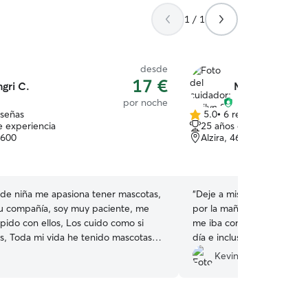
1 / 1
desde
17 €
ngri C.
Mailyn S.
por noche
eseñas
5.0
•
6 reseñas
5.0
e experiencia
25 años de experiencia
de
6600
Alzira, 46600
5
estrellas
de niña me apasiona tener mascotas,
“
Deje a mis 2 mascotas de 
u compañía, soy muy paciente, me
por la mañana y estuviero
pido con ellos, Los cuido como si
me iba contando qué tal e
s, Toda mi vida he tenido mascotas
día e incluso me iba mand
yo estuviera tranquilo, mu
Kevin M.
están en sus horas laborales, incluso
recomiendo y volveré a con
mana, vacaciones en fin, no habría
ello Entrega total a ellos,