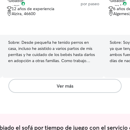
por paseo
no muerde. 
12 años de experiencia
6 años d
frecuentes
Alzira, 46600
Algemesi
que el perr
de entre 3
otro por l
y compañía
estancia, 
Sobre:
Desde pequeña he tenido perros en
Sobre:
Soy
esté tranq
casa, incluso he asistido a varios partos de mis
ya que ten
en todo mo
perritas y he cuidado de los bebés hasta darlos
ambos fuer
perrito y t
en adopción a otras familias. Como trabajo
días de na
escribirme
ofrezco turnos que sean de mañana hasta la 13h
responsabl
responder 
entre semana. Fines de semana más flexibles
en cachorro
compañero 🐕💛 El cuidado 
(mañana, tarde o noche). Los cuidados son en
por horas 
encaja per
casa del dueño. En los paseos me gusta llevarlos
de cuidarlo
Ver más
estaré con
por zonas agradables para que puedan olfatear,
jugar con 
algunas oc
explorar y disfrutar. Siempre priorizo su
mucha compañía En nuestro 
hacer una 
bienestar y seguridad, asegurándome de que
mascota un
quedarían 
vuelva a casa contento relajado y satisfecho.
por toda la
siempre est
compañía c
esposo. Cuido a las mascotas en mi propia casa,
iado el sofá por tiempo de juego con el servicio
donde pued