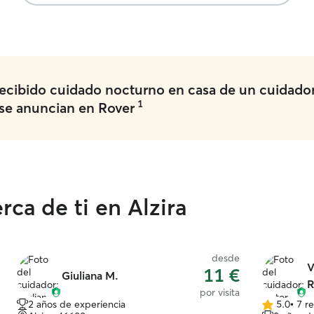
cuando sue
tenerlos a 
siempre ha
hacer.
ecibido cuidado nocturno en casa de un cuidador
1
se anuncian en Rover
ca de ti en Alzira
desde
V
11 €
Giuliana M.
R
por visita
2 años de experiencia
5.0
•
7 r
5.0