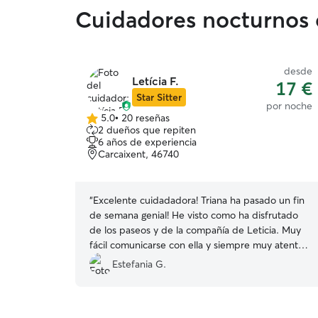
Cuidadores nocturnos 
desde
Letícia F.
17 €
Star Sitter
por noche
5.0
•
20 reseñas
5.0
2 dueños que repiten
de
6 años de experiencia
5
Carcaixent, 46740
estrellas
“
Excelente cuidadadora! Triana ha pasado un fin
de semana genial! He visto como ha disfrutado
de los paseos y de la compañía de Leticia. Muy
fácil comunicarse con ella y siempre muy atenta
a enviarnos reportes con fotos y videos que
Estefania G.
disfrutamos enormemente. Atenta, responsable,
muy cariñosa un diez de persona. Es la primera
vez que la dejábamos con ella y sin duda alguna