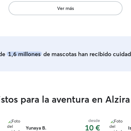
disfruto y
responsabi
Ver más
con una at
tranquilo, 
no tengo m
algún perr
cuidado. 
casa grand
donde los 
de
1,6 millones
de mascotas han recibido cuidad
disfrutar d
duermen si
específico 
cómodo. 
pequeño, m
sociables 
excesivame
stos para la aventura en Alzira
de comport
dueño Para
pido que t
bebederos 
desde
Medicament
10 €
Yunaya B.
I
administrar