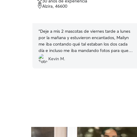
30 años de experiencia
de
Alzira, 46600
5
estrellas
“
Deje a mis 2 mascotas de viernes tarde a lunes
por la mañana y estuvieron encantados, Mailyn
me iba contando qué tal estaban los dos cada
día e incluso me iba mandando fotos para que
yo estuviera tranquilo, muy contento, la
Kevin M.
recomiendo y volveré a contactar con ella
”