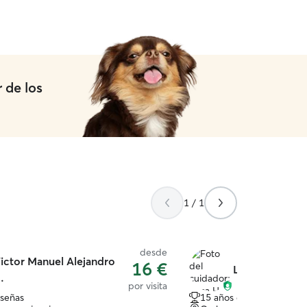
lo jugar con ellos, procuro siempre
mi vista, en sus cosas de alimentación
go lo que los dueños me sugieran
 de los
1 / 1
desde
ictor Manuel Alejandro
16 €
Luca H.
.
por visita
eseñas
15 años de experiencia