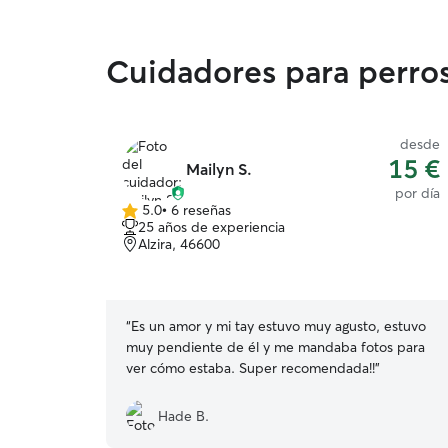
Cuidadores para perros
desde
15 €
Mailyn S.
por día
5.0
•
6 reseñas
5.0
25 años de experiencia
de
Alzira, 46600
5
estrellas
“
Es un amor y mi tay estuvo muy agusto, estuvo
muy pendiente de él y me mandaba fotos para
ver cómo estaba. Super recomendada!!
”
Hade B.