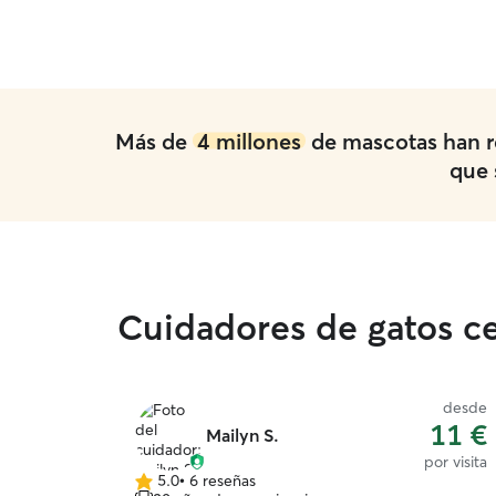
repetiremos!
”
Más de
4 millones
de mascotas han r
que 
Cuidadores de gatos cer
desde
11 €
Mailyn S.
por visita
5.0
•
6 reseñas
5.0