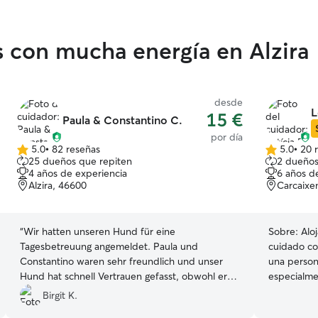
 con mucha energía en Alzira
desde
L
15 €
Paula & Constantino C.
por día
5.0
•
82 reseñas
5.0
•
20 
5.0
5.0
25 dueños que repiten
2 dueños
de
de
4 años de experiencia
6 años d
5
5
Alzira, 46600
Carcaixe
estrellas
estrellas
“
Wir hatten unseren Hund für eine
Sobre:
Alo
Tagesbetreuung angemeldet. Paula und
cuidado co
Constantino waren sehr freundlich und unser
una person
Hund hat schnell Vertrauen gefasst, obwohl er
especialme
eher ängstlich und nervös gegenüber Fremden
cuidándolo
Birgit K.
ist. Alles hat prima geklappt!
”
mí no es so