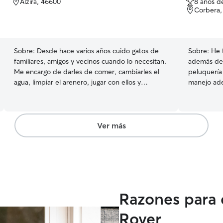
Alzira, 46600
8 años d
de
Corbera,
5
estrellas
Sobre:
Desde hace varios años cuido gatos de
Sobre:
He 
familiares, amigos y vecinos cuando lo necesitan.
además de 
Me encargo de darles de comer, cambiarles el
peluquería 
agua, limpiar el arenero, jugar con ellos y
manejo adec
asegurarme de que se sientan tranquilos y
cuidar sus necesidad
cómodos en ausencia de sus dueños. Soy una
uñas, bañar
persona responsable, paciente y muy cariñosa
con los animales. Entiendo que cada gato tiene
Ver más
su propio carácter y adapto mis cuidados a sus
necesidades para que reciban atención y mucho
cariño.
Razones para 
Rover