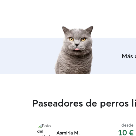
Más 
Paseadores de perros li
desde
10 €
Asmiria M.