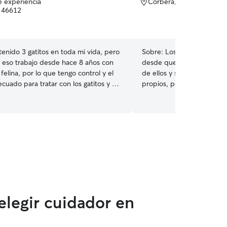
e experiencia
Corbera, 46612
 46612
tenido 3 gatitos en toda mi vida, pero
Sobre:
Los gatos han form
eso trabajo desde hace 8 años con
desde que tengo memoria
felina, por lo que tengo control y el
de ellos y siempre he conv
uado para tratar con los gatitos y se
propios, por lo que conoz
es Además, se cortar las
necesidades, sus diferente
los y cortar su pelo si es necesario
importancia de respetar su
Además de mi experiencia
trabajado durante dos año
de animales y he sido cas
numerosos gatos. Esto me 
gatos de todas las edades
los más sociables hasta lo
sensibles a los cambios. Sé que cada gato es
único y necesita un trato 
elegir cuidador en
personalidad. Mi objetivo 
seguro, tranquilo y bien c
estás fuera.