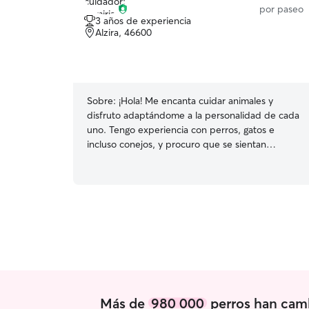
por paseo
3 años de experiencia
Alzira, 46600
Sobre:
¡Hola! Me encanta cuidar animales y
disfruto adaptándome a la personalidad de cada
uno. Tengo experiencia con perros, gatos e
incluso conejos, y procuro que se sientan
tranquilos, seguros y bien atendidos en todo
momento. Sé reconocer muchas de sus señales
y su lenguaje corporal, lo que me permite actuar
con calma y respetar sus necesidades, ya sean
animales muy activos, tímidos o mayores.
Además, cuento con experiencia en cuidados
postoperatorios, incluyendo la limpieza y
desinfección de heridas, siempre siguiendo las
indicaciones del veterinario. Para mí, cada
mascota merece un trato paciente, responsable
Más de
980 000
perros han camb
y lleno de cariño, como si fuera parte de mi