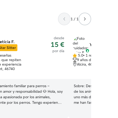
1 / 1
desde
etícia F.
15 €
Yaiza B.
Star Sitter
por día
reseñas
5.0
•
1 reseña
5.0
 que repiten
9 años de experiencia
de
e experiencia
Alcira, 46600
5
nt, 46740
estrellas
jamiento familiar para perros –
Sobre:
Desde pequeña he 
n amor y responsabilidad 🐶 Hola, soy
de los animales,mi casa s
a apasionada por los animales,
uno más de la família a per
nte por los perros. Tengo experiencia
me han fascinado el amor 
s desde hace bastante tiempo y para
y me gustaría que el tuyo 
lo un trabajo, sino algo que realmente
manada🐶❤️ Soy auxiliar ve