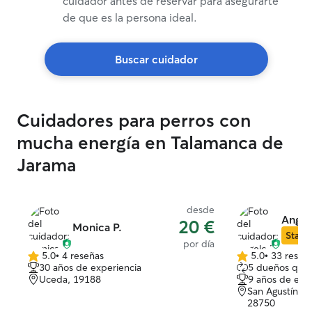
cuidador antes de reservar para asegurarte
de que es la persona ideal.
Buscar cuidador
Cuidadores para perros con
mucha energía en Talamanca de
Jarama
desde
Angel
20 €
Monica P.
Star S
por día
5.0
•
4 reseñas
5.0
•
33 reseñ
5.0
5.0
30 años de experiencia
5 dueños que 
de
de
Uceda, 19188
9 años de exp
5
5
San Agustín de
estrellas
estrellas
28750