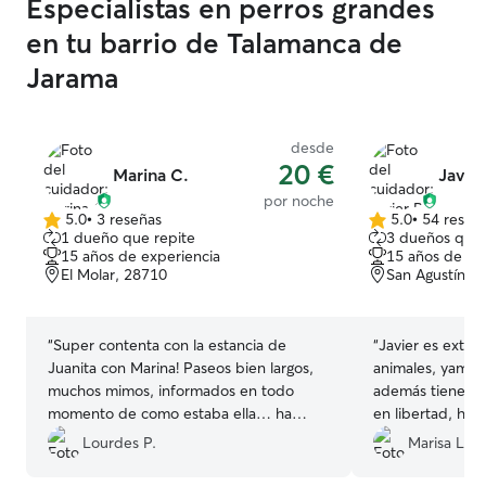
Especialistas en perros grandes
agenda, especialmente por la mañana y
hacer actividades
la tarde. La atención y cuidado de los
caminatas, visit
en tu barrio de Talamanca de
animales es parte integral de mi rutina
los que no solo s
Jarama
diaria. Me encargaré de tu mascota y de
también disfruta
tu casa con total respeto y
naturaleza y de 
adecuandome a las costumbre de tu
Cada mascota y
amigo peludo. Trabajaré según las
desde
diferentes, por 
20 €
indicaciones que tu mismo me des ,
cuidados a lo q
Marina C.
Javier
asegurándome de que tua mascotas
más importante 
por noche
disfruten del tiempo conmigo de la
peludos estén tr
5.0
•
3 reseñas
5.0
•
54 reseñ
5.0
5.0
1 dueño que repite
3 dueños que 
manera más tranquila y feliz posible,
que podamos dis
de
de
15 años de experiencia
15 años de ex
tanto para ellas como para ti.
que compartimo
5
5
El Molar, 28710
San Agustín d
cada uno de ello
estrellas
estrellas
“
Super contenta con la estancia de
“
Javier es extrao
Juanita con Marina! Paseos bien largos,
animales, yambo 
muchos mimos, informados en todo
además tiene un
momento de como estaba ella… ha
en libertad, ha 
vuelto super bien cuidada!
”
yambo con ello
Lourdes P.
Marisa L.
recomendable
”