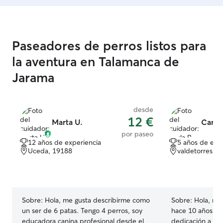
Paseadores de perros listos para
la aventura en Talamanca de
Jarama
desde
12 €
Marta U.
Carla 
por paseo
12 años de experiencia
5 años de exp
Uceda, 19188
valdetorres d
Sobre:
Hola, me gusta describirme como
Sobre:
Hola, mi n
un ser de 6 patas. Tengo 4 perros, soy
hace 10 años cu
educadora canina profesional desde el
dedicación a mi 