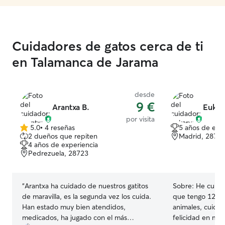
Cuidadores de gatos cerca de ti
en Talamanca de Jarama
desde
9 €
Arantxa B.
Eukar
por visita
5.0
•
4 reseñas
5 años de exp
5.0
2 dueños que repiten
Madrid, 2871
de
4 años de experiencia
5
Pedrezuela, 28723
estrellas
“
Arantxa ha cuidado de nuestros gatitos
Sobre:
He cuida
de maravilla, es la segunda vez los cuida.
que tengo 12 añ
Han estado muy bien atendidos,
animales, cuidarl
medicados, ha jugado con el más
felicidad en mi día a día Es