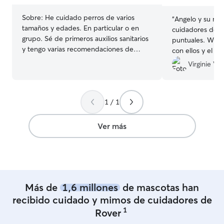
Sobre:
He cuidado perros de varios
“
Angelo y su muj
tamaños y edades. En particular o en
cuidadores de 1
grupo. Sé de primeros auxilios sanitarios
puntuales. Wils
y tengo varias recomendaciones de
con ellos y el s
personas que ya me han dejado sus
encantado, sabi
Virginie V.
perritos. Actualmente trabajo a tiempo
quedaba! Les re
parcial y tengo tiempo libre con esta
les doy las graci
labor teniendo también mucha mano en
el cuidado de perros y dedicación sobre
1 / 1
ellos Cuido a las mascotas como si fueran
propias. Tienen toda la libertad de
Ver más
movimiento y duermen dentro de casa.
Mando fotos de la estancia para
tranquilidad de los dueños.
Más de
1,6 millones
de mascotas han
recibido cuidado y mimos de cuidadores de
1
Rover