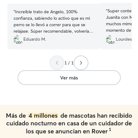
“
Super contenta 
“
Increíble trato de Angelo, 100%
Juanita con Mari
confianza, sabiendo lo activo que es mi
muchos mimos, 
perro se lo llevó a correr para que se
momento de com
relajase. Súper recomendable, volvería a
vuelto super bie
repetir!!
”
Eduardo M.
Lourdes P.
1 / 1
Ver más
Más de
4 millones
de mascotas han recibido
cuidado nocturno en casa de un cuidador de
1
los que se anuncian en Rover