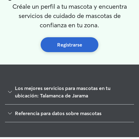
Créale un perfil a tu mascota y encuentra
servicios de cuidado de mascotas de
confianza en tu zona.
Registrarse
Los mejores servicios para mascotas en tu
ubicación: Talamanca de Jarama
Paseadores de Perros en Talamanca de Jarama
Referencia para datos sobre mascotas
Cuidado de mascota en Talamanca de Jarama
1
Datos globales de Rover (noviembre de 2025)
Cuidadores de Perros en Talamanca de Jarama
Guarderia Canina en Talamanca de Jarama