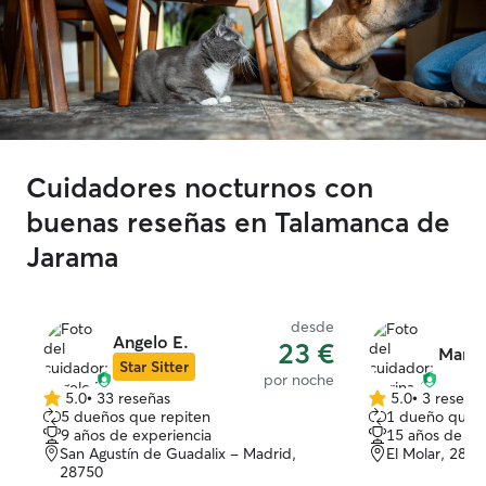
Cuidadores nocturnos con
buenas reseñas en Talamanca de
Jarama
desde
Angelo E.
23 €
Marin
Star Sitter
por noche
5.0
•
33 reseñas
5.0
•
3 reseña
5.0
5.0
5 dueños que repiten
1 dueño que r
de
de
9 años de experiencia
15 años de ex
5
5
San Agustín de Guadalix - Madrid,
El Molar, 2871
estrellas
estrellas
28750