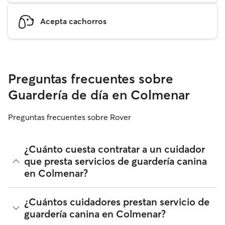
Acepta cachorros
Preguntas frecuentes sobre
Guardería de día en Colmenar
Preguntas frecuentes sobre Rover
¿Cuánto cuesta contratar a un cuidador
que presta servicios de guardería canina
en Colmenar?
Los cuidadores en Rover tienen plena libertad para fijar sus
¿Cuántos cuidadores prestan servicio de
tarifas. El coste medio de un cuidador con guardería para
guardería canina en Colmenar?
perros en Colmenar en Rover en agosto 2026 fue de