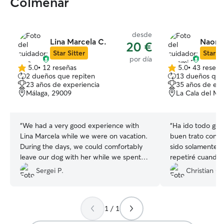
Colmenar
desde
Lina Marcela C.
Naomi
20 €
Star Sitter
Star Si
por día
5.0
•
12 reseñas
5.0
•
43 reseña
5.0
5.0
2 dueños que repiten
13 dueños que
de
de
23 años de experiencia
35 años de exp
5
5
Málaga, 29009
La Cala del Mo
estrellas
estrellas
“
We had a very good experience with
“
Ha ido todo gen
Lina Marcela while we were on vacation.
buen trato con lo
During the days, we could comfortably
sido solamente p
leave our dog with her while we spent
repetiré cuando 
time at the beach and then pick him up
Sergei P.
Christian G.
in the evening. Everything was simple,
flexible, and stress-free. Lina Marcela is
friendly and easy to communicate with,
1 / 1
and we felt that our dog was in good
hands. Our dog was happy with her, and