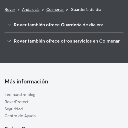
Rover
>
Andalucía
>
Colmenar
>
Guardería de día
Rover también ofrece Guardería de día en:
Riogordo
Rover también ofrece otros servicios en Colmenar
Comares
Cuidadores de Perros en Colmenar
Alfarnate
Paseadores de Perros en Colmenar
Periana
Cuidado de mascota en Colmenar
Totalán
Cuidadores a domicilio en Colmenar
Almáchar
Más información
Cuidadores de Gatos en Colmenar
Moclinejo
Lee nuestro blog
Almogía
RoverProtect
Macharaviaya
Seguridad
Alcaucín
Centro de Ayuda
Iznate