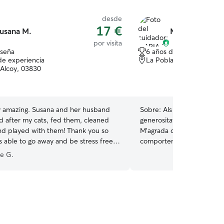
desde
17 €
usana M.
MARIA F.
por visita
eseña
6 años de experiencia
de experiencia
La Pobla del Duc (Valènc
Alcoy, 03830
y amazing. Susana and her husband
Sobre:
Als animalets els p
d after my cats, fed them, cleaned
generositat i la meua cura,
 and played with them! Thank you so
M'agrada observar-los, veure com es
 able to go away and be stress free!
comporten, sentir que nec
so so much for everything ❤️♥️
”
de lo possible atendre'ls
ne G.
Godall va fer un gran desc
intuiem. Aprenem d'ells i 
evolucionar com a persones. Actualment e
reefent el meu camí profes
vocacional. Així doncs puc 
temps en aquest descobri