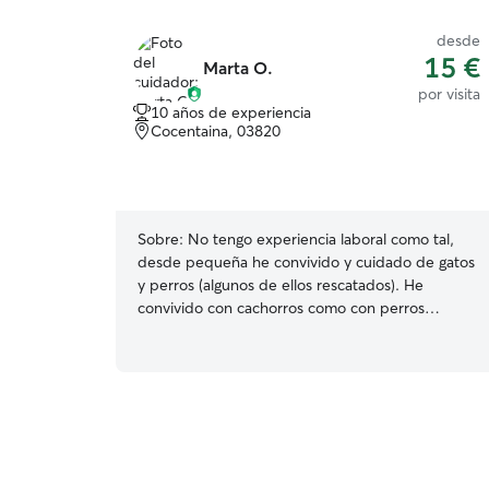
desde
15 €
Marta O.
por visita
10 años de experiencia
Cocentaina, 03820
Sobre:
No tengo experiencia laboral como tal,
desde pequeña he convivido y cuidado de gatos
y perros (algunos de ellos rescatados). He
convivido con cachorros como con perros
grandes, desde Pastores Alemanes y Mastíl
Español hasta con Chihuahua y Yorkshire. Con
los gatos más de lo mismo, desde gatitos
pequeños hasta adultos. Entre semana tengo las
tardes completamente libres del martes y
jueves, los demás días sería un horario menos
flexible (para más información háblame). Los