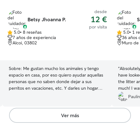
desde
12 €
Betsy Jhoanna P.
S
por visita
5.0
•
8 reseñas
5.0
•
1 r
5.0
5.0
7 años de experiencia
36 años 
de
de
Alcoi, 03802
Muro de 
5
5
estrellas
estrellas
Sobre:
Me gustan mucho los animales y tengo
“
Absolutel
espacio en casa, por eso quiero ayudar aquellas
have looke
personas que no saben donde dejar a sus
the litter
perritos en vacaciones, etc. Y darles un hogar
much! I was
temporal. Somos dos hermanos, quienes
Thank you 
Pauli
cuidamos de ellos. - Tenemos experiencia
cuidando mascotas. - Puedo cuidar desde
cachorros hasta adultos, de raza pequeña,
Ver más
mediana y grandes. - Los paseos se adaptan a
los perretes. - Tengo cerca el parque Cervantes,
la glorieta y Romeral. - Me gusta la compañía de