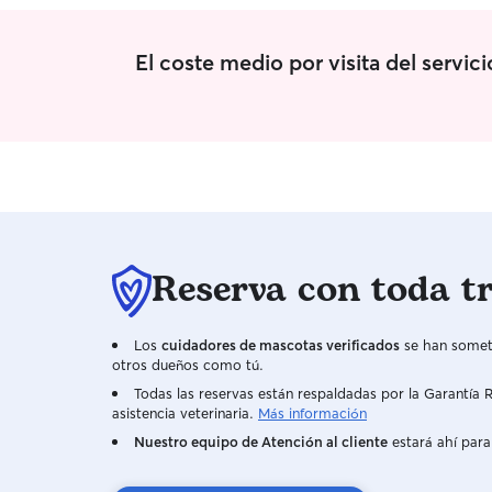
findes de semana si que tendría un horario
completo de todo el día desde las 10:00h de la
mañana hasta la hora deseada en la tarde. En mi
El coste medio por visita del servi
casa no puedo cuidar de tus mascotas, pero si
que estoy disponible para poder pasearlas, jugar
con ellas, y si se desea ir a la misma casa para
hacerles compañía.
Reserva con toda t
Los
cuidadores de mascotas verificados
se han someti
otros dueños como tú.
Todas las reservas están respaldadas por la Garantí
asistencia veterinaria.
Más información
Nuestro equipo de Atención al cliente
estará ahí para