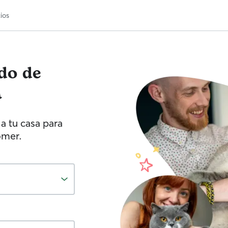
ios
ado de
a
a tu casa para
omer.