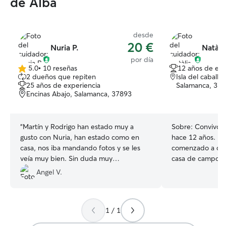
de Alba
desde
20 €
Nuria P.
Natàli
por día
5.0
•
10 reseñas
12 años de exp
5.0
2 dueños que repiten
Isla del caballo
de
25 años de experiencia
Salamanca, 37
5
Encinas Abajo, Salamanca, 37893
estrellas
“
Martín y Rodrigo han estado muy a
Sobre:
Convivo c
gusto con Nuria, han estado como en
hace 12 años. R
casa, nos iba mandando fotos y se les
comenzado a cui
veía muy bien. Sin duda muy
casa de campo, d
recomendable!
”
exterior, de pase
Angel V.
de un ambiente tr
que se sienten como 
mayor parte del 
1 / 1
puedo dedicar ti
mascotas. Paso b