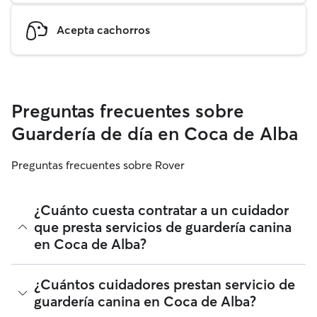
Acepta cachorros
Preguntas frecuentes sobre
Guardería de día en Coca de Alba
Preguntas frecuentes sobre Rover
¿Cuánto cuesta contratar a un cuidador
que presta servicios de guardería canina
en Coca de Alba?
Los cuidadores en Rover tienen plena libertad para fijar sus
¿Cuántos cuidadores prestan servicio de
tarifas. El coste medio de un cuidador con guardería para
guardería canina en Coca de Alba?
perros en Coca de Alba en Rover en agosto 2026 fue de