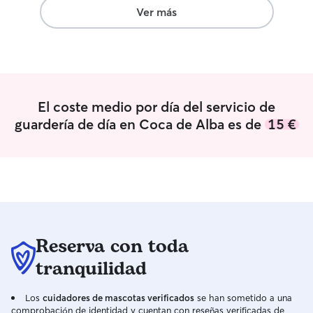
jardín o en el te
Ver más
caminar con frec
de tierra de la z
incluir paseos dia
perro. Dispongo de una parcela grande
totalmente vallad
El espacio tiene 
El coste medio por día del servicio de
sombra, y sufici
guardería de día en Coca de Alba es de
15 €
los perros puedan
descansar con c
necesiten.
Reserva con toda
tranquilidad
Los
cuidadores de mascotas verificados
se han sometido a una
comprobación de identidad y cuentan con reseñas verificadas de