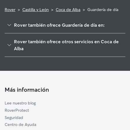
Rover
>
Castilla y León
>
Coca de Alba
>
Guardería de día
Rover también ofrece Guardería de día en:
Peñarandilla
Rover también ofrece otros servicios en Coca de
Tordillos
Alba
Alconada
Cuidadores de Perros en Coca de Alba
Garcihernández
Cuidadores a domicilio en Coca-De-Alba
Pedrosillo de Alba
Cordovilla
Más información
Aldeaseca de Alba
Villar de Gallimazo
Lee nuestro blog
Babilafuente
RoverProtect
Valdecarros
Seguridad
Villoria
Centro de Ayuda