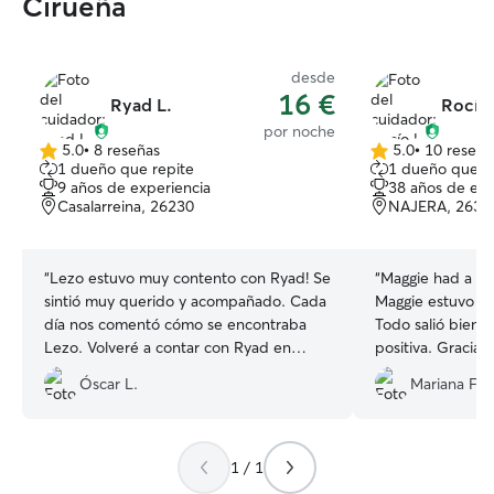
Cirueña
desde
16 €
Ryad L.
Rocío 
por noche
5.0
•
8 reseñas
5.0
•
10 reseña
5.0
5.0
1 dueño que repite
1 dueño que r
de
de
9 años de experiencia
38 años de exp
5
5
Casalarreina, 26230
NAJERA, 2630
estrellas
estrellas
“
Lezo estuvo muy contento con Ryad! Se
“
Maggie had a gre
sintió muy querido y acompañado. Cada
Maggie estuvo bi
día nos comentó cómo se encontraba
Todo salió bien y
Lezo. Volveré a contar con Ryad en
positiva. Gracias
próximas ocasiones! Muchas gracias por
Óscar L.
Mariana F.
todo, Ryad!
”
1 / 1