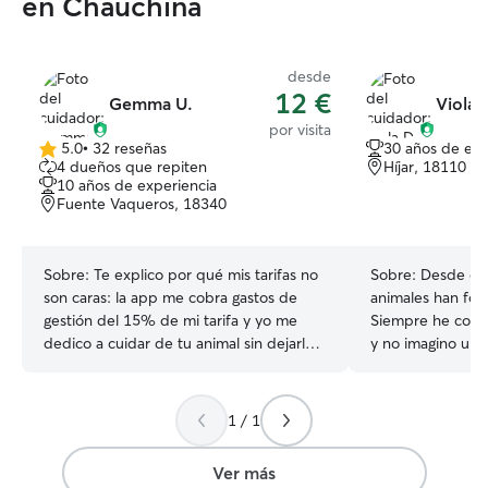
en Chauchina
desde
12 €
Gemma U.
Viola 
por visita
5.0
•
32 reseñas
30 años de exp
5.0
4 dueños que repiten
Híjar, 18110
de
10 años de experiencia
5
Fuente Vaqueros, 18340
estrellas
Sobre:
Te explico por qué mis tarifas no
Sobre:
Desde qu
son caras: la app me cobra gastos de
animales han for
gestión del 15% de mi tarifa y yo me
Siempre he convi
dedico a cuidar de tu animal sin dejarle
y no imagino una 
sólo en casa (lo que sacrifica también mi
Actualmente vivo
vida social y planes), le doy todas las
perrita de 12 añ
comodidades y desinfecto todo incluso
compartí mi vida
1 / 1
con productos antipulgas, tenemos aire
mi mejor compañer
acondicionado y calefacción. No solemos
cariño, la pacien
Ver más
tener perros de distintas familias
que requieren, p