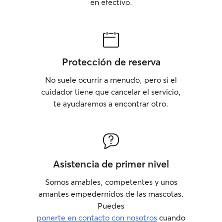
animales esten cómodos conmigo y los
se alojen aquí t
en efectivo.
dueños estén tranquilos e informados en
con otros animal
todo momento ya que suelo enviar fotos
su espacio y res
o vídeos de cómo están conmigo sus
rutinas y necesi
animales.
como en casa. Si
alguna petición e
Protección de reserva
encantada de hab
reserva.
No suele ocurrir a menudo, pero si el
cuidador tiene que cancelar el servicio,
te ayudaremos a encontrar otro.
Asistencia de primer nivel
Somos amables, competentes y unos
amantes empedernidos de las mascotas.
Puedes
ponerte en contacto con nosotros
cuando