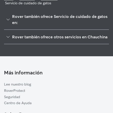
Servicio de cuidado de gatos
Rover también ofrece Servicio de cuidado de gatos
en:
Fuente Vaqueros
Rover también ofrece otros servicios en Chauchina
Valderrubio
Cuidadores de Perros en Chauchina
Láchar
Paseadores de Perros en Chauchina
Pinos Puente
Guarderia Canina en Chauchina
Santa Fe
Cuidado de mascota en Chauchina
Atarfe
Más información
Cuidadores a domicilio en Chauchina
Vegas del Genil
Lee nuestro blog
Cúllar Vega
RoverProtect
Albolote
Seguridad
Maracena
Centro de Ayuda
Churriana de la Vega