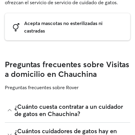
ofrezcan el servicio de servicio de cuidado de gatos.
Acepta mascotas no esterilizadas ni
castradas
Preguntas frecuentes sobre Visitas
a domicilio en Chauchina
Preguntas frecuentes sobre Rover
¿Cuánto cuesta contratar a un cuidador
de gatos en Chauchina?
Los cuidadores de gatos de Rover tienen plena libertad para
¿Cuántos cuidadores de gatos hay en
fijar sus tarifas. El coste medio de un cuidador de gatos en