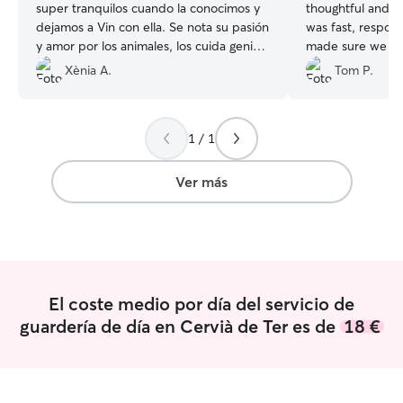
super tranquilos cuando la conocimos y
thoughtful and cl
dejamos a Vin con ella. Se nota su pasión
was fast, respon
y amor por los animales, los cuida genial
made sure we fel
y se adapta a sus necesidades.
with her before 
Xènia A.
Tom P.
Recomiendo 100% su servicio!
”
Sunny. Nathalya provided regular photos
and insights into
such confidence 
1 / 1
happy and healthy in 
much Nathalya! //
maravillosa! Amab
Ver más
duda, le encantan
receptiva y refle
nos sintiéramos
cómodos con ella
nuestro perro Sunny. Nathalya
fotos regulares y
El coste medio por día del servicio de
día, y nos dio ta
guardería de día en Cervià de Ter es de
18 €
nuestro perro est
cuidado. ¡