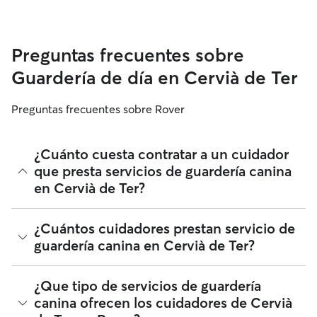
Preguntas frecuentes sobre
Guardería de día en Cervià de Ter
Preguntas frecuentes sobre Rover
¿Cuánto cuesta contratar a un cuidador
que presta servicios de guardería canina
en Cervià de Ter?
Los cuidadores en Rover tienen plena libertad para fijar sus
¿Cuántos cuidadores prestan servicio de
tarifas. El coste medio de un cuidador con guardería para
guardería canina en Cervià de Ter?
perros en Cervià de Ter en Rover en agosto 2026 fue de
alrededor de 18 por día, incluyendo las tarifas de servicio de
Rover. La tarifa de un cuidador también puede cambiar en
Desde agosto 2026, 107 cuidadores han prestado servicios
¿Que tipo de servicios de guardería
función de la personalización de tu reserva para que se
de guardería canina en Cervià de Ter. Puedes filtrar,
canina ofrecen los cuidadores de Cervià
ajuste a tus propias necesidades y las de tu perro.
clasificar, ampliar el radio, leer reseñas y comparar precios