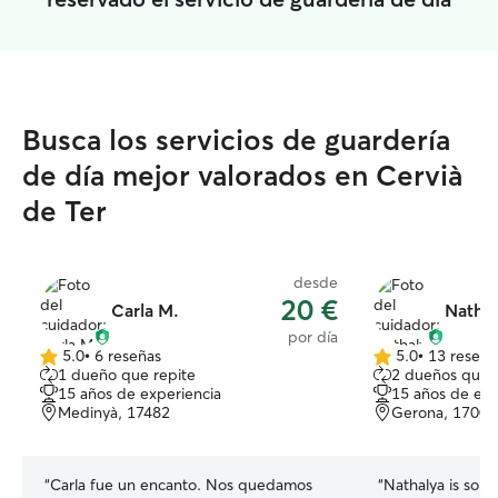
Busca los servicios de guardería
de día mejor valorados en Cervià
de Ter
desde
20 €
Carla M.
Nathal
por día
5.0
•
6 reseñas
5.0
•
13 reseña
5.0
5.0
1 dueño que repite
2 dueños que 
de
de
15 años de experiencia
15 años de exp
5
5
Medinyà, 17482
Gerona, 17002
estrellas
estrellas
“
Carla fue un encanto. Nos quedamos
“
Nathalya is so w