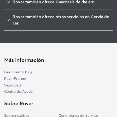
Rover también ofrece Guardería de día en:
Bordils
Rover también ofrece otros servicios en Cervià de
Celrà
Ter
Foixà
Cuidadores de Perros en Cervià de Ter
Sant Julià de Ramis
Paseadores de Perros en Cervià de Ter
Colomers
Cuidado de mascota en Cervià de Ter
Saus, Camallera i Llampaies
Cuidadores a domicilio en Cervia-De-Ter
Más información
Cornellà del Terri
Cuidadores de Gatos en Cervià de Ter
Jafre
Lee nuestro blog
Bàscara
RoverProtect
Sarrià de Ter
Seguridad
Rupià
Centro de Ayuda
Garrigoles
Sobre Rover
Sobre nosotros
Condiciones de Servicio