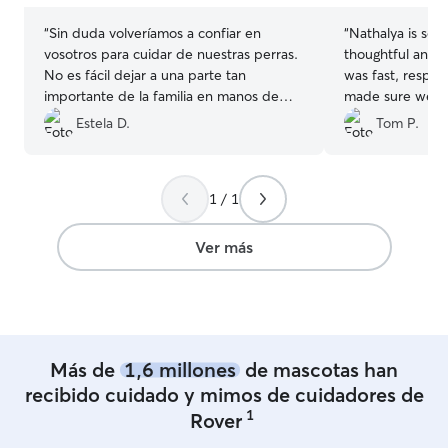
“
Sin duda volveríamos a confiar en
“
Nathalya is so 
vosotros para cuidar de nuestras perras.
thoughtful and c
No es fácil dejar a una parte tan
was fast, respon
importante de la familia en manos de
made sure we fel
personas que no conoces, pero nos
with her before
Estela D.
Tom P.
hemos sentido muy tranquilos gracias al
Sunny. Nathalya provided regular photos
trato cercano y a las fotos que nos han
and insights int
ido enviando durante todo el tiempo 🤍
”
such confidence
1 / 1
happy and healthy in 
much Nathalya! /
maravillosa! Ama
Ver más
duda, le encanta
receptiva y refl
nos sintiéramos
cómodos con ell
nuestro perro Sunny. Nathaly
Más de
1,6 millones
de mascotas han
fotos regulares 
día, y nos dio t
recibido cuidado y mimos de cuidadores de
nuestro perro es
1
Rover
cuidado. 