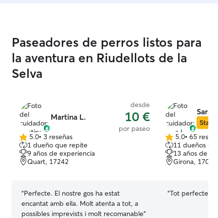
Paseadores de perros listos para
la aventura en Riudellots de la
Selva
desde
Sara L
10 €
Martina L.
Star S
por paseo
5.0
•
3 reseñas
5.0
•
65 reseñ
5.0
5.0
1 dueño que repite
11 dueños que
de
de
9 años de experiencia
13 años de ex
5
5
Quart, 17242
Girona, 17006
estrellas
estrellas
“
Perfecte. El nostre gos ha estat
“
Tot perfecte i 
encantat amb ella. Molt atenta a tot, a
possibles imprevists i molt recomanable
”