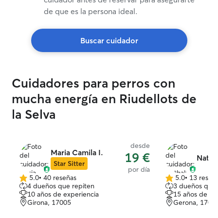
de que es la persona ideal.
Buscar cuidador
Cuidadores para perros con
mucha energía en Riudellots de
la Selva
desde
Maria Camila I.
19 €
Natha
Star Sitter
por día
5.0
•
40 reseñas
5.0
•
13 reseñ
5.0
5.0
4 dueños que repiten
3 dueños que 
de
de
10 años de experiencia
15 años de ex
5
5
Girona, 17005
Gerona, 1700
estrellas
estrellas