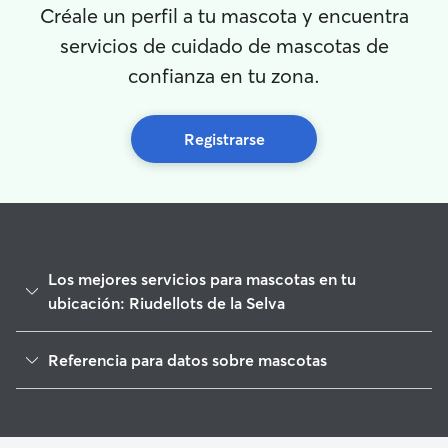
Créale un perfil a tu mascota y encuentra
servicios de cuidado de mascotas de
confianza en tu zona.
Registrarse
Los mejores servicios para mascotas en tu
ubicación: Riudellots de la Selva
Paseadores de Perros en Riudellots de la Selva
Referencia para datos sobre mascotas
Cuidado de mascota en Riudellots de la Selva
1
Datos globales de Rover (noviembre de 2025)
Cuidadores de Perros en Riudellots de la Selva
Guarderia Canina en Riudellots de la Selva