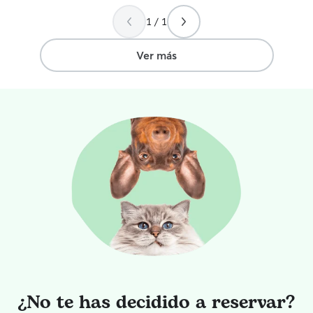
fotos, lo cual da mucha tranquilidad
1 / 1
cuando estás fuera. Late ha estado muy
bien atendido, tranquilo y contento al
volver, que es el mejor indicador de
Ver más
todo. Se nota que ha recibido atención,
paseos y afecto. Sin duda, María Camila
es una persona de confianza y volvería a
contar con ella sin dudarlo. ¡Muchas
gracias por la dedicación!
”
¿No te has decidido a reservar?