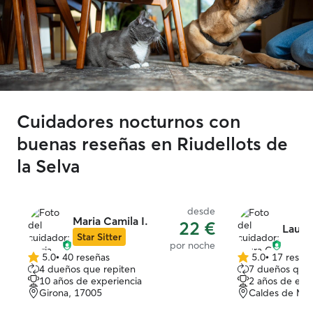
Cuidadores nocturnos con
buenas reseñas en Riudellots de
la Selva
desde
Maria Camila I.
22 €
Laura
Star Sitter
por noche
5.0
•
40 reseñas
5.0
•
17 reseñ
5.0
5.0
4 dueños que repiten
7 dueños que 
de
de
10 años de experiencia
2 años de exp
5
5
Girona, 17005
Caldes de Mal
estrellas
estrellas