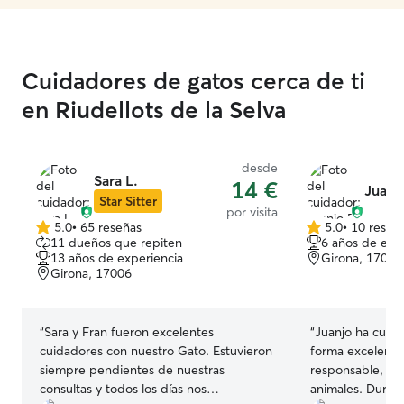
Cuidadores de gatos cerca de ti
en Riudellots de la Selva
desde
Sara L.
14 €
Juanj
Star Sitter
por visita
5.0
•
65 reseñas
5.0
•
10 reseñ
5.0
5.0
11 dueños que repiten
6 años de exp
de
de
13 años de experiencia
Girona, 17004
5
5
Girona, 17006
estrellas
estrellas
“
Sara y Fran fueron excelentes
“
Juanjo ha cuida
cuidadores con nuestro Gato. Estuvieron
forma excelente
siempre pendientes de nuestras
responsable, car
consultas y todos los días nos
animales. Duran