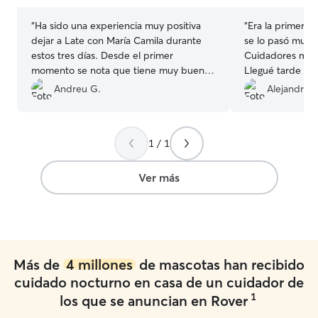
“
Ha sido una experiencia muy positiva
“
Era la primera 
dejar a Late con María Camila durante
se lo pasó muy 
estos tres días. Desde el primer
Cuidadores muy 
momento se nota que tiene muy buena
Llegué tarde de 
mano con los animales y que los cuida
recogerla sin pro
Andreu G.
Alejandra 
con cariño y responsabilidad. Me ha
Repetiremos se
mantenido informado con mensajes y
fotos, lo cual da mucha tranquilidad
1 / 1
cuando estás fuera. Late ha estado muy
bien atendido, tranquilo y contento al
volver, que es el mejor indicador de
Ver más
todo. Se nota que ha recibido atención,
paseos y afecto. Sin duda, María Camila
es una persona de confianza y volvería a
contar con ella sin dudarlo. ¡Muchas
gracias por la dedicación!
”
Más de
4 millones
de mascotas han recibido
cuidado nocturno en casa de un cuidador de
1
los que se anuncian en Rover