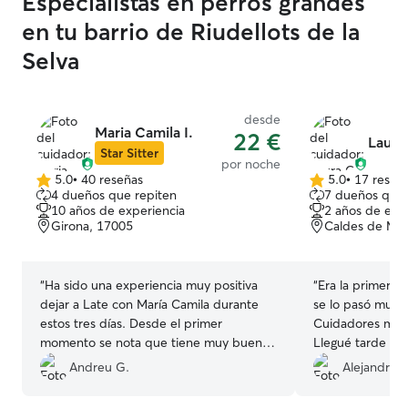
Especialistas en perros grandes
en tu barrio de Riudellots de la
Selva
desde
Maria Camila I.
22 €
Laura
Star Sitter
por noche
5.0
•
40 reseñas
5.0
•
17 reseñ
5.0
5.0
4 dueños que repiten
7 dueños que 
de
de
10 años de experiencia
2 años de exp
5
5
Girona, 17005
Caldes de Mal
estrellas
estrellas
“
Ha sido una experiencia muy positiva
“
Era la primera 
dejar a Late con María Camila durante
se lo pasó muy 
estos tres días. Desde el primer
Cuidadores muy 
momento se nota que tiene muy buena
Llegué tarde de 
mano con los animales y que los cuida
recogerla sin pro
Andreu G.
Alejandra 
con cariño y responsabilidad. Me ha
Repetiremos se
mantenido informado con mensajes y