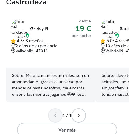
Castrodeza
desde
19 €
Greisy R.
Sandra
por noche
4.3
•
3 reseñas
5.0
•
4 reseñas
4.3
5.0
2 años de experiencia
10 años de exp
de
de
Valladolid, 47011
Valladolid, 470
5
5
estrellas
estrellas
Sobre:
Me encantan los animales, son un
Sobre:
Llevo tod
amor andante, gracias al universo por
animales, tanto 
mandarlos hasta nosotros, me encanta
amigos/familiare
enseñarles mientras jugamos 🤪❤️ los
tenido mascotas t
haré sentir en casa Tengo una rutina, que
perros como gato
los haré sentir día a Dia en total felicidad,
estancias en otr
llenos de amor, llenos de vida, con total
animales de gent
1 / 1
seguridad de ellos mismos Les ofrezco
vacaciones. Tam
un lugar seguro lleno de amor y de
mayores, así que
Ver más
tranquilidad, pero sobre todo que no
cuidados especia