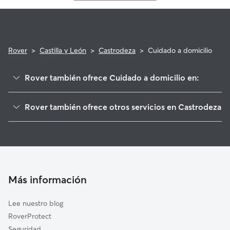
Rover
>
Castilla y León
>
Castrodeza
>
Cuidado a domicilio
Rover también ofrece Cuidado a domicilio en:
Wamba
Rover también ofrece otros servicios en Castrodeza
Ciguñuela
Cuidadores de Perros en Castrodeza
Berceruelo
Paseadores de Perros en Castrodeza
Geria
Guarderia Canina en Castrodeza
Matilla de los Caños
Cuidado de mascota en Castrodeza
Villanubla
Más información
Cuidadores de Gatos en Castrodeza
Simancas
Lee nuestro blog
Arroyo de la Encomienda
RoverProtect
La Mudarra
Seguridad