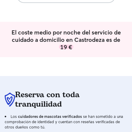
falte la hora de jugar y sentirse en casa
administre medic
❤️
problema. Vivo e
gatos, por lo qu
servicio a domici
desplazarme dón
El coste medio por noche del servicio de
hacer compañía, 
cuidado a domicilio en Castrodeza es de
cuidar a tus perr
19 €
Actualmente, mi 
horario flexible,
disponibilidad c
varias veces al dí
hacerles compañía, etc. Me 
necesidades de 
mascota, tanto p
horario es flexi
Reserva con toda
tanto de cachorr
tranquilidad
mayores y/o con 
Los
cuidadores de mascotas verificados
se han sometido a una
comprobación de identidad y cuentan con reseñas verificadas de
otros dueños como tú.