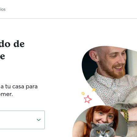
ios
ado de
de
a tu casa para
omer.