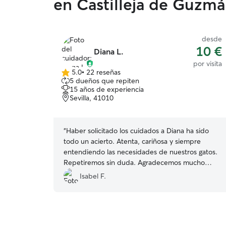
en Castilleja de Guzm
desde
10 €
Diana L.
por visita
5.0
•
22 reseñas
5.0
5 dueños que repiten
de
15 años de experiencia
5
Sevilla, 41010
estrellas
“
Haber solicitado los cuidados a Diana ha sido
todo un acierto. Atenta, cariñosa y siempre
entendiendo las necesidades de nuestros gatos.
Repetiremos sin duda. Agradecemos mucho
poder irnos de viaje con la tranquilidad de que
Isabel F.
van a ser bien atendidos y además, sabiendo
que nuestras instrucciones o demandas son bien
recibidas.
”