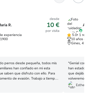
desde
10 €
aria R.
Alicia C.
por visita
de experiencia
5.0
•
1 reseña
5.0
41900
10 años de experiencia
de
Gines, 41927
5
estrellas
do perros desde pequeña, todos mis
“
Genial con Alicia, es enca
amiliares han confiado en mi esta
han estado muy bien con el
ue saben que disfruto con ello. Para
que dejábamos a nuestros b
o de evasión. Trabajo a tiempo
volveremos a llamar
”
 remoto por tanto dispongo de mucho
Esther R.
a compartir con los animales. Tener la
 de ingresos adicionales con una
ran beneficio para mi. En mi caso
ener las mascotas en casa porque mi