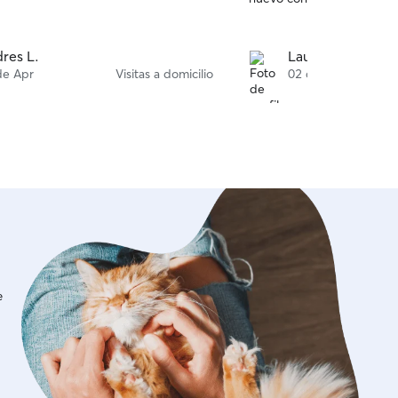
res L.
Laura G.
de Apr
Visitas a domicilio
02 de Apr
e