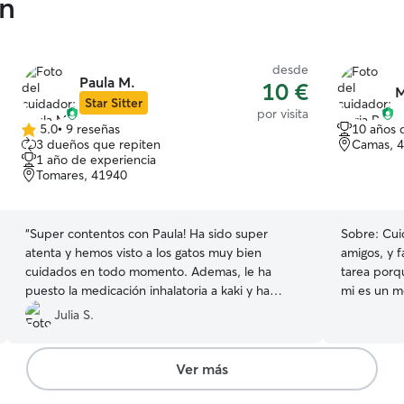
án
desde
Paula M.
10 €
M
Star Sitter
por visita
5.0
•
9 reseñas
10 años 
5.0
3 dueños que repiten
Camas, 
de
1 año de experiencia
5
Tomares, 41940
estrellas
“
Super contentos con Paula! Ha sido super
Sobre:
Cui
atenta y hemos visto a los gatos muy bien
amigos, y f
cuidados en todo momento. Ademas, le ha
tarea porq
puesto la medicación inhalatoria a kaki y ha
mi es un moment
estado bien en nuestra ausencia. Muy
parcial en
Julia S.
recomendable que dejes a tus mascotas con
tiempo par
ella!
”
posibilidad
pasión es un g
Ver más
no puedo t