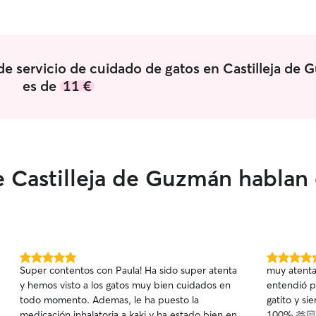
pareja tam
podemos te
de cuidar e
Dispongo d
poder esta
o de servicio de cuidado de gatos en Castilleja de
mascotas.
es de
11 €
 Castilleja de Guzmán hablan
5.0
5.0
Super contentos con Paula! Ha sido super atenta
muy atenta
de
de
y hemos visto a los gatos muy bien cuidados en
entendió p
5
5
todo momento. Ademas, le ha puesto la
gatito y s
estrellas
estrellas
medicación inhalatoria a kaki y ha estado bien en
100% 🫶🏻