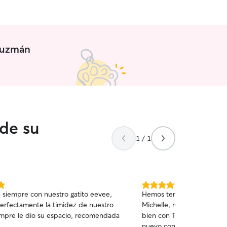
bién trabaja desde casa y no
ner ruidos externos, pero encantada
n el domicilio de la mascota.
e una cámara de videovigilancia para
r en continuo contacto con las
 Guzmán
 de su
1 / 1
5.0
 siempre con nuestro gatito eevee,
Hemos tenido una magnifi
de
erfectamente la timidez de nuestro
Michelle, muy simpática y
5
iempre le dio su espacio, recomendada
bien con Trufa y Bilbo, si
estrellas
nuevo con ella en caso de 