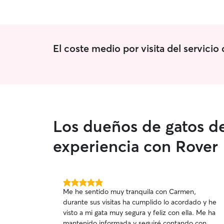
El coste medio por visita del servici
Los dueños de gatos de
experiencia con Rover
5.0
Me he sentido muy tranquila con Carmen,
de
durante sus visitas ha cumplido lo acordado y he
5
visto a mi gata muy segura y feliz con ella. Me ha
estrellas
mantenido informada y seguiré contando con