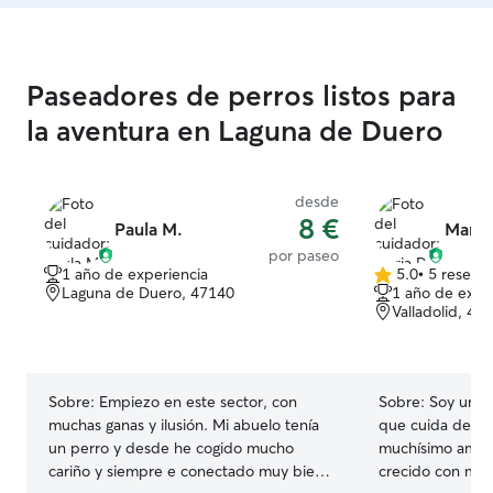
Paseadores de perros listos para
la aventura en Laguna de Duero
desde
8 €
Paula M.
Maria
por paseo
1 año de experiencia
5.0
•
5 reseña
5.0
Laguna de Duero, 47140
1 año de expe
de
Valladolid, 47
5
estrellas
Sobre:
Empiezo en este sector, con
Sobre:
Soy una 
muchas ganas y ilusión. Mi abuelo tenía
que cuida de lo
un perro y desde he cogido mucho
muchísimo amor. Desde pequeña 
cariño y siempre e conectado muy bien
crecido con mas