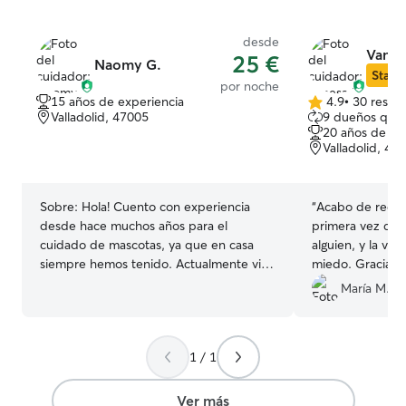
desde
Vanes
25 €
Naomy G.
Star S
por noche
15 años de experiencia
4.9
•
30 reseñ
4.9
Valladolid, 47005
9 dueños que 
de
20 años de ex
5
Valladolid, 47
estrellas
Sobre:
Hola! Cuento con experiencia
“
Acabo de recog
desde hace muchos años para el
primera vez que
cuidado de mascotas, ya que en casa
alguien, y la v
siempre hemos tenido. Actualmente vivo
miedo. Gracias a
en un piso con Faro, mi perro, es un
contrario, me ha
María M.
perro muy sociable, le encanta jugar y se
vídeos de la pe
lleva muy bien con todo tipo de
además me estu
mascotas. Tu mascota se sentirá como en
tuve que dejarla
1 / 1
casa! Tiempo completo para el cuidado
Ha sido una exp
de tu mascota. Paso la mayor parte del
tanto para mi pe
tiempo en casa, lo que me facilita estar
próxima vez ten
Ver más