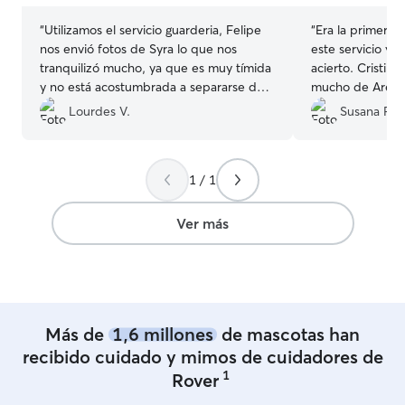
“
Utilizamos el servicio guarderia, Felipe
“
Era la primera
nos envió fotos de Syra lo que nos
este servicio y 
tranquilizó mucho, ya que es muy tímida
acierto. Cristin
y no está acostumbrada a separarse de
mucho de Ares, 
nosotros
”
por WhatsApp. S
Lourdes V.
Susana R.
de guardería de 
contrataremos co
1 / 1
Ver más
Más de
1,6 millones
de mascotas han
recibido cuidado y mimos de cuidadores de
1
Rover