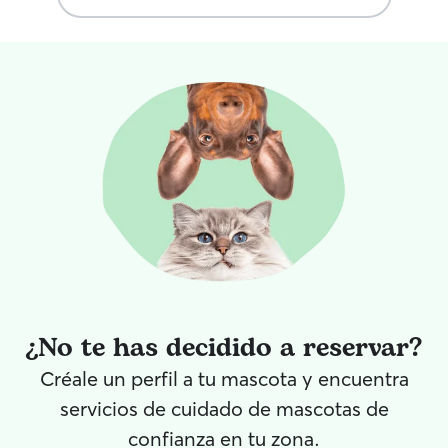
con tu mascota y sacarla a pasear las
ella. (La perrita 
veces que sea necesario. Los cuidados
se realizan en mi casa si así lo has
reservado. Faro, mi perro, hará que tu
mascota se sienta como en casa, cerca
de casa, tengo un parque muy grande
donde se realizarán los paseos
¿No te has decidido a reservar?
Créale un perfil a tu mascota y encuentra
servicios de cuidado de mascotas de
confianza en tu zona.