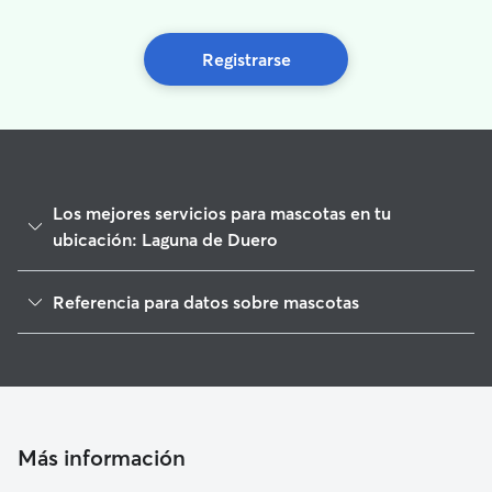
Registrarse
Los mejores servicios para mascotas en tu
ubicación: Laguna de Duero
Paseadores de Perros en Laguna de Duero
Referencia para datos sobre mascotas
Cuidado de mascota en Laguna de Duero
1
Datos globales de Rover (noviembre de 2025)
Cuidadores de Perros en Laguna de Duero
Cuidadores a domicilio en Laguna-De-Duero
Guarderia Canina en Laguna de Duero
Cuidadores de Gatos en Laguna de Duero
Más información