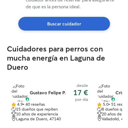
de que es la persona ideal.
Buscar cuidador
Cuidadores para perros con
mucha energía en Laguna de
Duero
desde
17 €
Gustavo Felipe P.
Cristi
por día
4.9
•
40 reseñas
5.0
•
51 reseñ
4.9
5.0
15 dueños que repiten
8 dueños que 
de
de
10 años de experiencia
20 años de ex
5
5
Laguna de Duero, 47140
Valladolid, 47
estrellas
estrellas