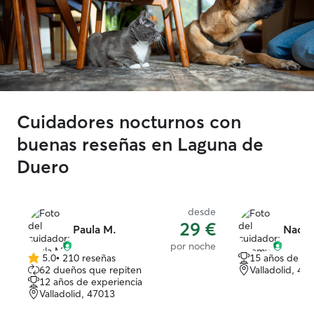
Cuidadores nocturnos con
buenas reseñas en Laguna de
Duero
desde
29 €
Paula M.
Naom
por noche
5.0
•
210 reseñas
15 años de ex
5.0
62 dueños que repiten
Valladolid, 47
de
12 años de experiencia
5
Valladolid, 47013
estrellas