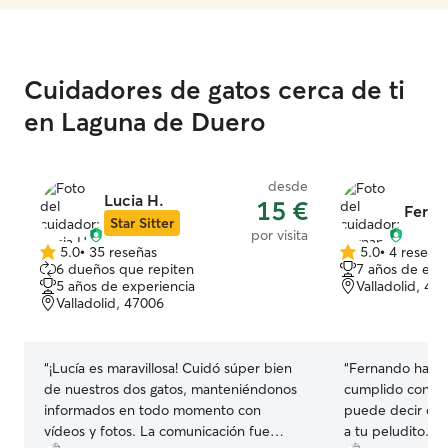
Cuidadores de gatos cerca de ti
en Laguna de Duero
desde
Lucia H.
15 €
Ferna
Star Sitter
por visita
5.0
•
35 reseñas
5.0
•
4 reseña
5.0
5.0
6 dueños que repiten
7 años de exp
de
de
5 años de experiencia
Valladolid, 47
5
5
Valladolid, 47006
estrellas
estrellas
“
¡Lucía es maravillosa! Cuidó súper bien
“
Fernando ha si
de nuestros dos gatos, manteniéndonos
cumplido con cad
informados en todo momento con
puede decir que
vídeos y fotos. La comunicación fue
a tu peludito. 