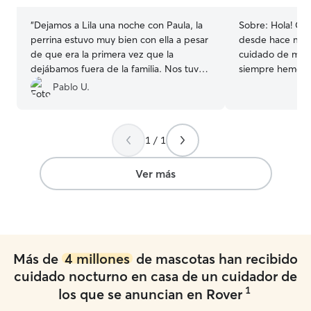
“
Dejamos a Lila una noche con Paula, la
Sobre:
Hola! Cu
perrina estuvo muy bien con ella a pesar
desde hace much
de que era la primera vez que la
cuidado de masc
dejábamos fuera de la familia. Nos tuvo
siempre hemos t
informados con fotos y lo pasó en
en un piso con F
Pablo U.
grande con sus perros. Repetiremos!!
”
perro muy sociab
lleva muy bien 
mascotas. Tu ma
1 / 1
casa! Tiempo completo para el cuidado
de tu mascota. P
tiempo en casa, 
Ver más
con tu mascota y
veces que sea necesario
se realizan en mi
reservado. Faro,
mascota se sien
Más de
4 millones
de mascotas han recibido
de casa, tengo 
donde se realiza
cuidado nocturno en casa de un cuidador de
1
los que se anuncian en Rover