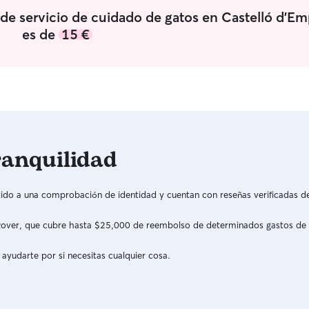
dulce compañía. 🐶🐱🐰 Bienvenidos son los
bastante g
o de servicio de cuidado de gatos en Castelló d'Em
mimosetes que lleguen en mi hogar o en su
que nos le
propio hogar para cuidar de ellos como uno más
sean unos 
es de
15 €
de la família. Encontraran tranquilidad, amor y en
siempre re
horas de juego. Ahora mismo conmigo viviendo
me acompaña una conejita🐰 y dos perretes🐶.
ranquilidad
do a una comprobación de identidad y cuentan con reseñas verificadas d
a Rover, que cubre hasta $25,000 de reembolso de determinados gastos de
 ayudarte por si necesitas cualquier cosa.