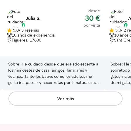
desde
30 €
Júlia S.
A
por visita
5.0
•
3 reseñas
5.0
•
2 r
5.0
5.0
10 años de experiencia
10 años 
de
de
Figueres, 17600
Sant Gre
5
5
estrellas
estrellas
Sobre:
He cuidado desde que era adolescente a
Sobre:
He 
los mimosetes de casa, amigos, familiares y
sobretodo 
vecinos. Tanto los babys como los adultos me
gatos inclu
gusta ir a pasear y hacer rutas por la naturaleza.
de mi gata,
Y darles atención, cuidado y mucho amoor! ☺️🌸
Persona at
Actualmente tengo disponibilidad horaria
de los ani
Ver más
bastante amplia, y me permite poder dedicarles
dar. Tengo
tiempo suficiente para que no se sientan solos y
pero me en
hacer de mi hogar el suyo también.
mundo del cui
Comprometida con el bienestar de sus
puertas ab
mimosetes y me gusta poder disfrutar de su
donde quie