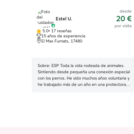
desde
20 €
Estel U.
por visita
5.0
•
17 reseñas
5.0
15 años de experiencia
de
El Mas Fumats, 17480
5
estrellas
Sobre:
ESP Toda la vida rodeada de animales.
Sintiendo desde pequeña una conexión especial
con los perros. He sido muchos años voluntaria y
he trabajado más de un año en una protectora
de perros y más de 5 años en una residencia
canina, aprendiendo sobre todo tipo de perros.
Formada en Educación y Modificación de
Conductas caninas (Universitat de Barcelona,
2019) y en formación constante en educación y
cuidados de nuestros compañeros peludos. He
sido tambien casa de acogida muchos años de