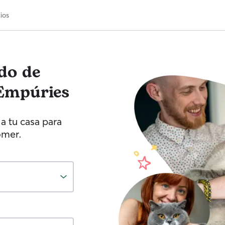
ios
ado de
'Empúries
a tu casa para
omer.