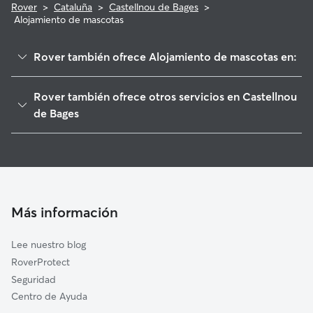
Rover
>
Cataluña
>
Castellnou de Bages
>
Alojamiento de mascotas
Rover también ofrece Alojamiento de mascotas en:
Balsareny
Rover también ofrece otros servicios en Castellnou
Navàs
de Bages
Callús
Paseadores de Perros en Castellnou de Bages
Sallent
Guarderia Canina en Castellnou de Bages
Sant Joan de Vilatorrada
Cuidado de mascota en Castellnou de Bages
Sant Fruitós de Bages
Cuidadores a domicilio en Castellnou-De-Bages
Más información
Artés
Cuidadores de Gatos en Castellnou de Bages
Navarcles
Lee nuestro blog
Gaià
RoverProtect
Manresa
Seguridad
Fonollosa
Centro de Ayuda