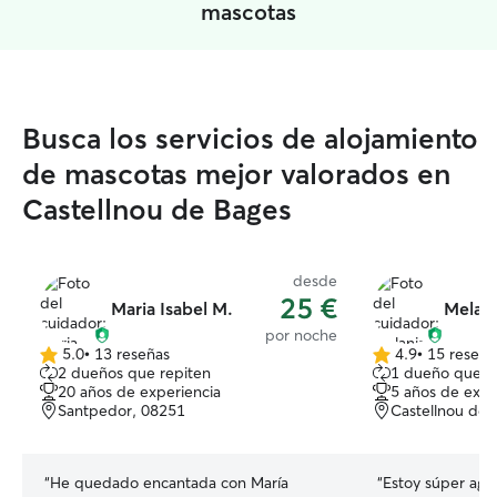
mascotas
Busca los servicios de alojamiento
de mascotas mejor valorados en
Castellnou de Bages
desde
25 €
Maria Isabel M.
Melani
por noche
5.0
•
13 reseñas
4.9
•
15 reseña
5.0
4.9
2 dueños que repiten
1 dueño que r
de
de
20 años de experiencia
5 años de expe
5
5
Santpedor, 08251
Castellnou de 
estrellas
estrellas
“
He quedado encantada con María
“
Estoy súper agr