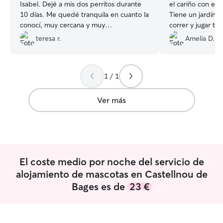
Isabel. Dejé a mis dos perritos durante
el cariño con el 
10 días. Me quedé tranquila en cuanto la
Tiene un jardín
conocí, muy cercana y muy
correr y jugar to
profesional.Cada día he recibido alguna
encantaba recibir
teresa r.
Amelia D.
foto o algún mensaje explicándome
verlo feliz. Se 
como estaban, todo el tiempo
en casa, querido
informada. Cuando tú mascota es uno
Recomiendo a Me
1 / 1
más de la familia lo que buscas en un
corazón. 💕🐾
”
servicio así sobretodo es tranquilidad y
saber que van a estar bien cuidados y
Ver más
sin duda María Isabel me transmitió todo
eso. La recomiendo 100% y si llega el
caso repetiría sin pensarlo.
”
El coste medio por noche del servicio de
alojamiento de mascotas en Castellnou de
Bages es de
23 €