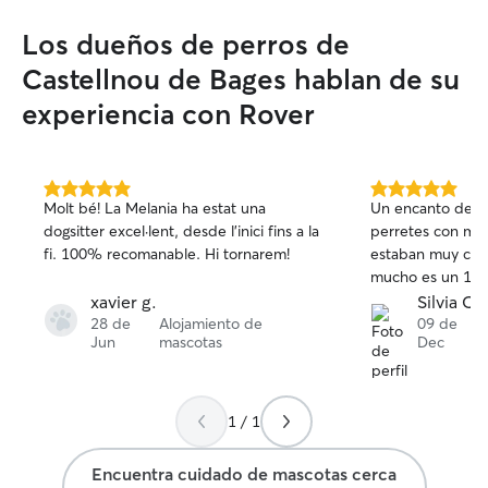
Los dueños de perros de
Castellnou de Bages hablan de su
experiencia con Rover
5.0
5.0
Molt bé! La Melania ha estat una
Un encanto de ch
de
de
dogsitter excel·lent, desde l'inici fins a la
perretes con muc
5
5
fi. 100% recomanable. Hi tornarem!
estaban muy con
estrellas
estrellas
mucho es un 10.
xavier g.
Silvia C.
28 de
Alojamiento de
09 de
Jun
mascotas
Dec
1 / 1
Encuentra cuidado de mascotas cerca