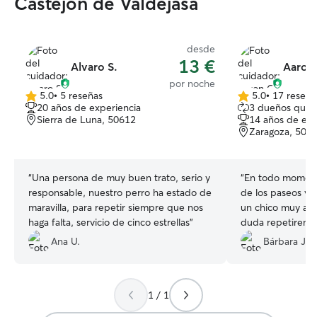
Castejón de Valdejasa
desde
13 €
Alvaro S.
Aaron
por noche
5.0
•
5 reseñas
5.0
•
17 reseña
5.0
5.0
20 años de experiencia
3 dueños que 
de
de
Sierra de Luna, 50612
14 años de exp
5
5
Zaragoza, 500
estrellas
estrellas
“
Una persona de muy buen trato, serio y
“
En todo moment
responsable, nuestro perro ha estado de
de los paseos y 
maravilla, para repetir siempre que nos
un chico muy agra
haga falta, servicio de cinco estrellas
”
duda repetiremo
gracias!!
”
Ana U.
Bárbara J.
1 / 1