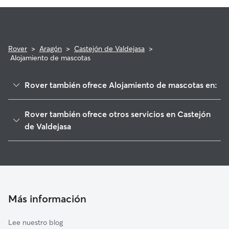
Rover
>
Aragón
>
Castejón de Valdejasa
>
Alojamiento de mascotas
Rover también ofrece Alojamiento de mascotas en:
Erla
Rover también ofrece otros servicios en Castejón
Tauste
de Valdejasa
Gurrea de Gállego
Guarderia Canina en Castejón de Valdejasa
Zuera
Marracos
Remolinos
Más información
Alcalá de Ebro
Cabañas de Ebro
Lee nuestro blog
San Mateo de Gállego