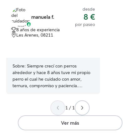
desde
8 €
manuela f.
por paseo
8 años de experiencia
Les Arenes, 08211
Sobre:
Siempre crecí con perros
alrededor y hace 8 años tuve mi propio
perro el cual he cuidado con amor,
ternura, compromiso y paciencia.
Igualmente he cuidado los perros de
algunos familiares cuando se han ido de
vacaciones Actualmente no cuento con
1 / 1
trabajo. Solo llevo a una sobrina al
colegio en la mañana y la recojo en la
Ver más
tarde y de resto estoy disponible
Actualmente vivo con dos gatos por lo
que preferiría que el cuidado sea en la