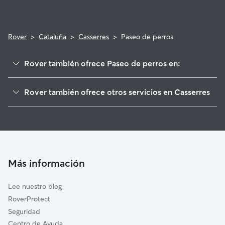
Rover
>
Cataluña
>
Casserres
>
Paseo de perros
Rover también ofrece Paseo de perros en:
Puig-reig
Rover también ofrece otros servicios en Casserres
Viver i Serrateix
Cuidadores de Perros en Casserres
Sagàs
Guarderia Canina en Casserres
Montclar
Cuidado de mascota en Casserres
Avià
Cuidadores a domicilio en Casserres
Gaià
Más información
Cuidadores de Gatos en Casserres
L'Espunyola
Lee nuestro blog
Berga
RoverProtect
Montmajor
Seguridad
Capolat
Centro de Ayuda