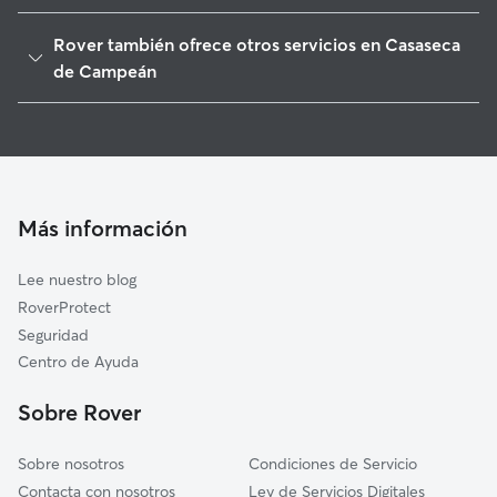
El Perdigón
Rover también ofrece otros servicios en Casaseca
Cazurra
de Campeán
Entrala
Paseadores de Perros en Casaseca de Campeán
Pereruela
Guarderia Canina en Casaseca de Campeán
Santa Clara de Avedillo
Cuidado de mascota en Casaseca de Campeán
Morales del Vino
Cuidadores a domicilio en Casaseca-De-Campean
Más información
Arcenillas
Cuidadores de Gatos en Casaseca de Campeán
Fuentespreadas
Lee nuestro blog
Moraleja del Vino
RoverProtect
Cabañas de Sayago
Seguridad
Peñausende
Centro de Ayuda
El Cubo de Tierra del Vino
Sobre Rover
Sobre nosotros
Condiciones de Servicio
Contacta con nosotros
Ley de Servicios Digitales