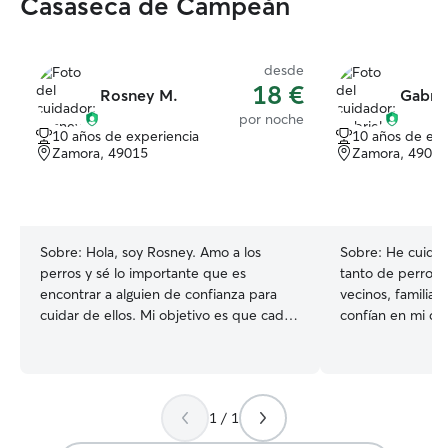
Casaseca de Campeán
desde
18 €
Rosney M.
Gabrie
por noche
10 años de experiencia
10 años de exp
Zamora, 49015
Zamora, 49003
Sobre:
Hola, soy Rosney. Amo a los
Sobre:
He cuidad
perros y sé lo importante que es
tanto de perros 
encontrar a alguien de confianza para
vecinos, familiar
cuidar de ellos. Mi objetivo es que cada
confían en mi de
peludo se sienta seguro, querido y feliz
responsabilidad. Trabajo a tiempo
mientras tú estás tranquilo\. Ofrezco
parcial, por lo q
atención personalizada, paseos, juegos,
tiempo libre par
compañía y mucho cariño, adaptándome
hobbies/pasatie
1 / 1
a las necesidades de cada mascota. 🐾
cuidar de mascota
Cuidado con responsabilidad ❤️ Trato
Tengo experienci