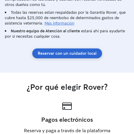
comunicación constante con los dueños
otros dueños como tú.
mediante fotos y actualizaciones, y trato
Todas las reservas están respaldadas por la Garantía Rover, que
a cada perro o gato con paciencia,
cubre hasta $25,000 de reembolso de determinados gastos de
respeto y mucho cariño, como si fuera
asistencia veterinaria.
Más información
parte de mi propia familia.
Nuestro equipo de Atención al cliente
estará ahí para ayudarte
por si necesitas cualquier cosa.
Reservar con un cuidador local
¿Por qué elegir Rover?
Pagos electrónicos
Reserva y paga a través de la plataforma