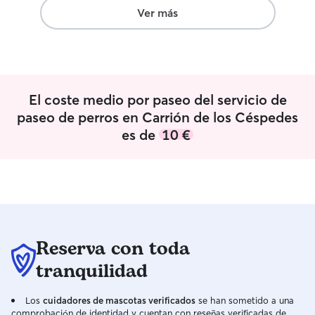
muy amplia que c
Ver más
una terraza dond
bienvenido y uno 
Tengo en cuenta 
cada peludito ta
medicación espec
El coste medio por paseo del servicio de
cada de ellos pa
tanto su familia 
paseo de perros en Carrión de los Céspedes
es de
10 €
Reserva con toda
tranquilidad
Los
cuidadores de mascotas verificados
se han sometido a una
comprobación de identidad y cuentan con reseñas verificadas de