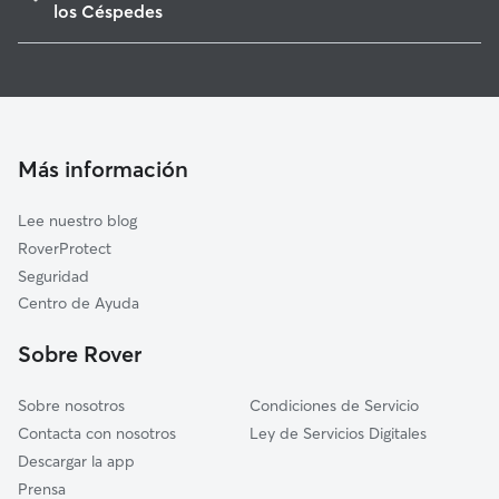
Huévar del Aljarafe
los Céspedes
Chucena
Cuidadores de Perros en Carrión de los Céspedes
Escacena del Campo
Guarderia Canina en Carrión de los Céspedes
Pilas
Cuidado de mascota en Carrión de los Céspedes
Manzanilla
Cuidadores a domicilio en Carrion-De-Los-Cespedes
Más información
Hinojos
Cuidadores de Gatos en Carrión de los Céspedes
Aznalcázar
Lee nuestro blog
Benacazón
RoverProtect
Sanlúcar la Mayor
Seguridad
Villalba del Alcor
Centro de Ayuda
Villamanrique de la Condesa
Sobre Rover
Sobre nosotros
Condiciones de Servicio
Contacta con nosotros
Ley de Servicios Digitales
Descargar la app
Prensa