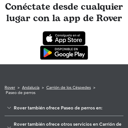
mensajes Rover para recibir monísimas actualizaciones de
Conéctate desde cualquier
fotos. El equipo de Atención al cliente de Rover y tu
paseador de perros tienen acceso a asesoramiento de
lugar con la app de Rover
profesionales veterinarios cualificados. En el improbable
caso de que surjan problemas durante una reserva, ten la
tranquilidad de saber que tu perro está cubierto por el
programa de reembolso de la Garantía Rover para asistencia
veterinaria que cumpla con los requisitos.
Rover
>
Andalucía
>
Carrión de los Céspedes
>
Paseo de perros
Rover también ofrece Paseo de perros en:
Castilleja del Campo
Rover también ofrece otros servicios en Carrión de