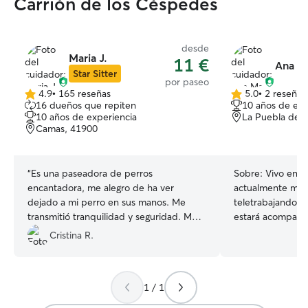
Carrión de los Céspedes
desde
Maria J.
11 €
Ana Ma
Star Sitter
por paseo
4.9
•
165 reseñas
5.0
•
2 reseñas
4.9
5.0
16 dueños que repiten
10 años de exp
de
de
10 años de experiencia
La Puebla del 
5
5
Camas, 41900
estrellas
estrellas
“
Es una paseadora de perros
Sobre:
Vivo en u
encantadora, me alegro de ha ver
actualmente me 
dejado a mi perro en sus manos. Me
teletrabajando po
transmitió tranquilidad y seguridad. Muy
estará acompañad
detallista con el perro, cariñosa y
tiempo. Me gusta
Cristina R.
siempre buscando el bien para la
jugar con ellos p
mascota. 100% recomendable de la cual
Actualmente tele
volveré a dejar a cargo a mi 🐕.
”
paso mucho tiem
1 / 1
tengo bastante t
tus mascotas y p