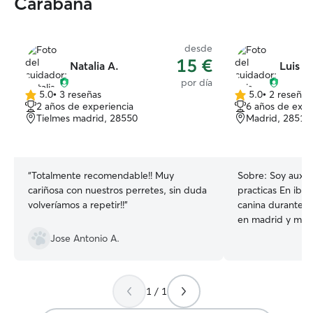
Carabaña
desde
15 €
Natalia A.
Luis e
por día
5.0
•
3 reseñas
5.0
•
2 reseñas
5.0
5.0
2 años de experiencia
6 años de expe
de
de
Tielmes madrid, 28550
Madrid, 28511
5
5
estrellas
estrellas
“
Totalmente recomendable!! Muy
Sobre:
Soy auxili
cariñosa con nuestros perretes, sin duda
practicas En ibiza tuve una guarderia
volveríamos a repetir!!
”
canina durante ca
en madrid y me g
servicios de cui
Jose Antonio A.
mascotas,guarderiay pas
he tenido masco
empatica,servicia
1 / 1
animales.tengo 3
se llevan genial 