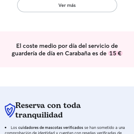
Hacemos rutas,se
Ver más
sobrerodo responsable Las 
mi casa,es como s
propia,descansa
quieren,cama,sill
dia segun instruc
propietario.mis p
El coste medio por día del servicio de
dia ,por la mana
guardería de día en Carabaña es de
15 €
paseo y por la t
ultimo paseo.per
mascota es el que
Pasean 3 veces a
Reserva con toda
tranquilidad
Los
cuidadores de mascotas verificados
se han sometido a una
comprobación de identidad y cuentan con reseñas verificadas de