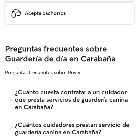
Acepta cachorros
Preguntas frecuentes sobre
Guardería de día en Carabaña
Preguntas frecuentes sobre Rover
¿Cuánto cuesta contratar a un cuidador
que presta servicios de guardería canina
en Carabaña?
Los cuidadores en Rover tienen plena libertad para fijar sus
¿Cuántos cuidadores prestan servicio de
tarifas. El coste medio de un cuidador con guardería para
guardería canina en Carabaña?
perros en Carabaña en Rover en agosto 2026 fue de