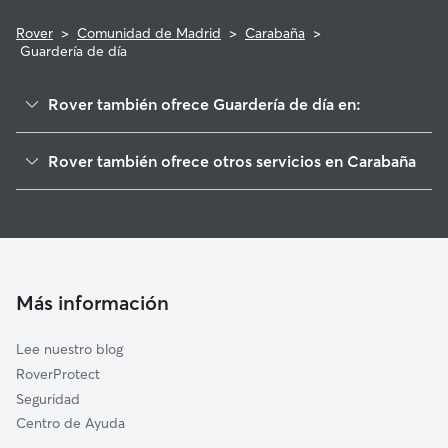
Rover
>
Comunidad de Madrid
>
Carabaña
>
Guardería de día
Rover también ofrece Guardería de día en:
Orusco de Tajuña
Rover también ofrece otros servicios en Carabaña
Tielmes
Cuidadores de Perros en Carabaña
Valdaracete
Paseadores de Perros en Carabaña
Valdilecha
Cuidado de mascota en Carabaña
Villar del Olmo
Cuidadores a domicilio en Carabana
Ambite
Más información
Cuidadores de Gatos en Carabaña
Perales de Tajuña
Lee nuestro blog
Villarejo de Salvanés
RoverProtect
Brea de Tajo
Seguridad
Nuevo Baztán
Centro de Ayuda
Olmeda de las Fuentes