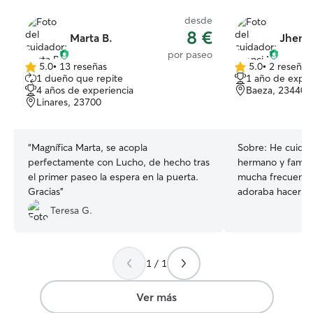
desde
8 €
Marta B.
Jhenci
por paseo
5.0
•
13 reseñas
5.0
•
2 reseñas
5.0
5.0
1 dueño que repite
1 año de exper
de
de
4 años de experiencia
Baeza, 23440
5
5
Linares, 23700
estrellas
estrellas
“
Magnífica Marta, se acopla
Sobre:
He cuidad
perfectamente con Lucho, de hecho tras
hermano y familia
el primer paseo la espera en la puerta.
mucha frecuencia
Gracias
”
adoraba hacerlo
estoy trabajando
Teresa G.
tendré mas tiem
encantan los pel
mucho cariño; lo
1 / 1
familia. Actualmente no estoy
trabajando, esto
tengo mas tiempo
Ver más
cuidado de perri