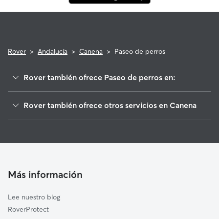
Rover
>
Andalucía
>
Canena
>
Paseo de perros
Rover también ofrece Paseo de perros en:
Rus
Rover también ofrece otros servicios en Canena
Ibros
Cuidadores de Perros en Canena
Baeza
Guarderia Canina en Canena
Begíjar
Cuidado de mascota en Canena
Úbeda
Cuidadores a domicilio en Canena
Lupión
Más información
Cuidadores de Gatos en Canena
Linares
Lee nuestro blog
Torreblascopedro
RoverProtect
Arquillos