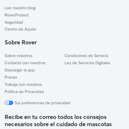
Cuidadores de Gatos en Campos
Algaida
Lee nuestro blog
Sant Joan
RoverProtect
Llucmajor
Seguridad
Lloret de Vistalegre
Centro de Ayuda
Petra
Sobre Rover
Manacor
Sobre nosotros
Condiciones de Servicio
Contacta con nosotros
Ley de Servicios Digitales
Descargar la app
Prensa
Trabaja con nosotros
Política de Privacidad
Tus preferencias de privacidad
Recibe en tu correo todos los consejos
necesarios sobre el cuidado de mascotas