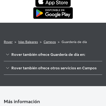
que cumpla con los requisitos.
Rover
>
Islas Baleares
>
Campos
>
Guardería de día
Rover también ofrece Guardería de día en:
Porreres
Rover también ofrece otros servicios en Campos
Ses Salines
Cuidadores de Perros en Campos
Felanitx
Paseadores de Perros en Campos
Montuïri
Cuidado de mascota en Campos
Santanyí
Cuidadores a domicilio en Campos
Vilafranca de Bonany
Más información