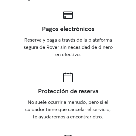
según su rutina y necesidades
individuales. Si tengo a mi cargo más de
una mascota, organizo los horarios para
que cada una reciba atención
Pagos electrónicos
personalizada. Además, mantengo una
comunicación constante con su familia,
Reserva y paga a través de la plataforma
enviando fotos y actualizaciones para
segura de Rover sin necesidad de dinero
que estén tranquilos y sepan que sus
en efectivo.
peludos están bien cuidados. El tiempo
con los animales no lo veo como una
tarea, sino como un espacio que disfruto
plenamente. Es una parte muy
gratificante de mi semana y siempre me
esfuerzo por dar lo mejor de mí en cada
Protección de reserva
encuentro. Ya sea en mi casa o en la casa
de su dueño, me aseguro de que cada
No suele ocurrir a menudo, pero si el
mascota se sienta cómoda, segura y
cuidador tiene que cancelar el servicio,
querida. Me adapto a sus rutinas
te ayudaremos a encontrar otro.
habituales para que el cambio de
ambiente no les resulte estresante. Si el
cuidado es en mi casa, preparo un