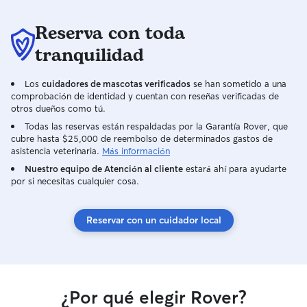
positivo, lo que me permite reforzar
adorables animales. Tenemos un 
buenos comportamientos de forma
espacio vallado 
Reserva con toda
amable y respetuosa. Para mí, cada
perros pueden ju
mascota es parte de la familia. Me
tranquilos dond
tranquilidad
esfuerzo por crear un ambiente de
descansar de ma
confianza, cariño y diversión, donde
tranquila.
Los
cuidadores de mascotas verificados
se han sometido a una
puedan sentirse como en casa aunque
comprobación de identidad y cuentan con reseñas verificadas de
sus humanos estén fuera. Tu peludo
otros dueños como tú.
estará en buenas manos: conmigo
Todas las reservas están respaldadas por la Garantía Rover, que
recibirá atención, juegos, mimos y mucho
cubre hasta $25,000 de reembolso de determinados gastos de
amor. El cuidado de mascotas es una
asistencia veterinaria.
Más información
parte fundamental de mi rutina diaria.
Nuestro equipo de Atención al cliente
estará ahí para ayudarte
Organizo mi tiempo para poder
por si necesitas cualquier cosa.
dedicarles la atención y el cariño que
necesitan, ya sea para paseos, visitas a
domicilio o cuidados prolongados. Me
Reservar con un cuidador local
encanta comenzar el día con energía, y
salir a caminar con un perro es una forma
ideal de hacerlo. Durante el día, ajusto
mis actividades para asegurarme de que
cada mascota tenga sus momentos de
¿Por qué elegir Rover?
juego, comida, descanso y compañía,