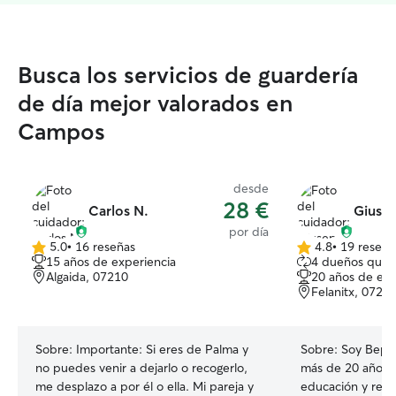
Busca los servicios de guardería
de día mejor valorados en
Campos
desde
28 €
Carlos N.
Giuse
por día
5.0
•
16 reseñas
4.8
•
19 reseña
5.0
4.8
15 años de experiencia
4 dueños que 
de
de
Algaida, 07210
20 años de exp
5
5
Felanitx, 0720
estrellas
estrellas
Sobre:
Importante: Si eres de Palma y
Sobre:
Soy Beppo
no puedes venir a dejarlo o recogerlo,
más de 20 años d
me desplazo a por él o ella. Mi pareja y
educación y rehab