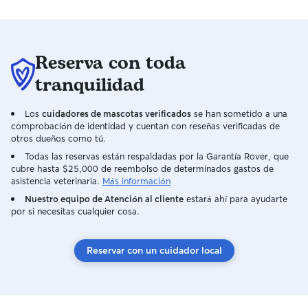
mejor servicio para ellos. Puedo
dedicarles todo el tiempo, ya que
pueden venirse conmigo a todas partes,
siempre y cuándo el propietario me
Reserva con toda
autorice. Vivimos en un Piso en el centro
del casco urbano completamente
tranquilidad
adaptado para ellos. Para qué estén
cómo en su propia casa. Con su camita,
Los
cuidadores de mascotas verificados
se han sometido a una
manta y sus juguetes.
comprobación de identidad y cuentan con reseñas verificadas de
otros dueños como tú.
Todas las reservas están respaldadas por la Garantía Rover, que
cubre hasta $25,000 de reembolso de determinados gastos de
asistencia veterinaria.
Más información
Nuestro equipo de Atención al cliente
estará ahí para ayudarte
por si necesitas cualquier cosa.
Reservar con un cuidador local