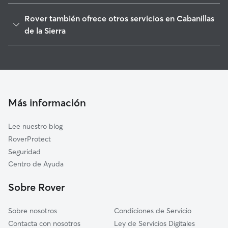
Navalafuente
Rover también ofrece otros servicios en Cabanillas
La Cabrera
de la Sierra
Guadalix de la Sierra
Cuidadores de Perros en Cabanillas de la Sierra
Torrelaguna
Paseadores de Perros en Cabanillas de la Sierra
Bustarviejo
Cuidado de mascota en Cabanillas de la Sierra
Pedrezuela
Cuidadores a domicilio en Cabanillas-De-La-Sierra
Más información
El Vellón
Cuidadores de Gatos en Cabanillas de la Sierra
El Berrueco
Lee nuestro blog
El Molar
RoverProtect
Miraflores de la Sierra
Seguridad
Lozoyuela-Navas-Sieteiglesias
Centro de Ayuda
Talamanca de Jarama
Sobre Rover
Sobre nosotros
Condiciones de Servicio
Contacta con nosotros
Ley de Servicios Digitales