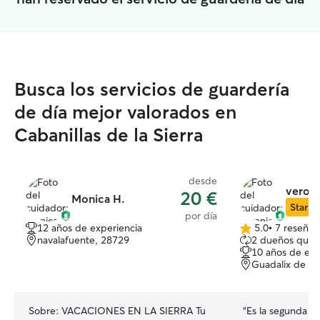
Busca los servicios de guardería
de día mejor valorados en
Cabanillas de la Sierra
desde
veroni
20 €
Monica H.
Star Si
por día
12 años de experiencia
5.0
•
7 reseñas
5.0
navalafuente, 28729
2 dueños que 
de
10 años de exp
5
Guadalix de la 
estrellas
Sobre:
VACACIONES EN LA SIERRA Tu
“
Es la segunda ve