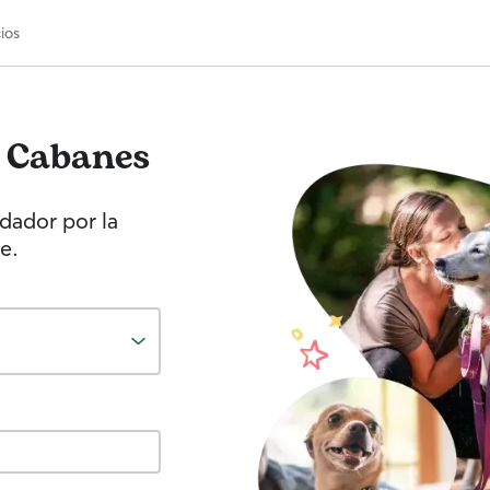
ios
Cabanes
idador por la
e.