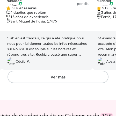
por día
5.0
•
42 reseñas
5.0
•
3 r
5.0
5.0
4 dueños que repiten
3 años d
de
de
15 años de experiencia
Fortià, 1
5
5
Sant Miquel de fluvia, 17475
estrellas
estrellas
“
Fabien est français, ce qui a été pratique pour
“
Alexandra 
nous pour lui donner toutes les infos nécessaires
occupée d’ 
sur Roukia. Il est souple sur les horaires et
vite. Mon p
répond très vite. Roukia a passé une super
recomman
journée, elle a bien joué à la balle et fait une
Cécile P.
Apsar
longue promenade.
”
Ver más
rvicio de guardería de día en Cabanes es de
20 €