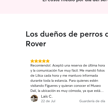
Los dueños de perros 
Rover
5.0
Recomiendo!. Aceptó una reserva de última hora
de
y la comunicación fue muy fácil. Me mandó fotos
5
de Lilica cada hora y me mantuvo informada
estrellas
durante toda la estancia. Para quienes estén
visitando Figueres y quieran conocer el Museo
Dalí, la ubicación es muy cómoda, ya que está
muy cerca y hay un parking justo enfrente de su
Laís C.
casa. Muchas gracias por cuidar tan bien de mi
22 de Jul
Guardería de día
mascota :)