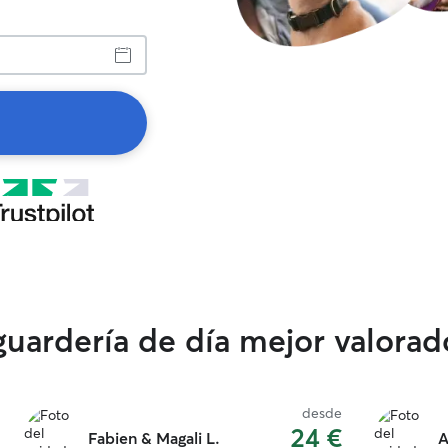
 guardería de día mejor valora
desde
24 €
Fabien & Magali L.
A