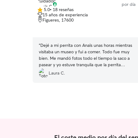
por día
5.0
•
18 reseñas
5.0
15 años de experiencia
de
Figueres, 17600
5
estrellas
“
Dejé a mi perrita con Anaïs unas horas mientras
visitaba un museo y fui a comer. Todo fue muy
bien. Me mandó fotos todo el tiempo la saco a
pasear y yo estuve tranquila que la perrita
estaba bien cuidada y contenta. Anaïs es muy
Laura C.
amable y muy cariñosa y la recomiendo a
cualquier persona que necesite que cuiden de
su mascota!
”
El coste medio por día del se