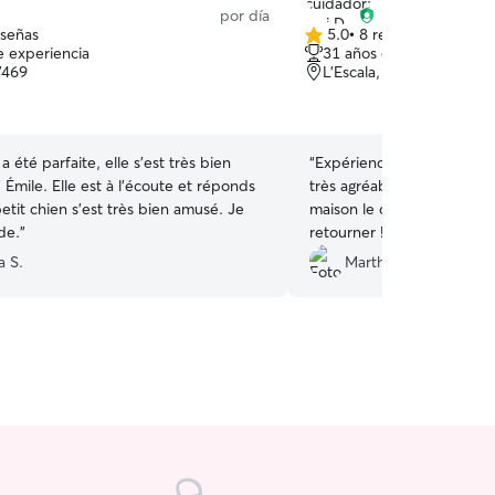
por día
eseñas
5.0
•
8 reseñas
5.0
e experiencia
31 años de experiencia
de
7469
L'Escala, 17130
5
estrellas
a été parfaite, elle s’est très bien
“
Expérience au top. Blai 
Émile. Elle est à l’écoute et réponds
très agréables et flexibles
etit chien s’est très bien amusé. Je
maison le deuxième jour et
de.
”
retourner !
”
a S.
Martha A.