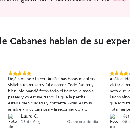
de Cabanes hablan de su exper
5.0
5.0
Dejé a mi perrita con Anaïs unas horas mientras
Anáis cuid
de
de
visitaba un museo y fui a comer. Todo fue muy
visitar el museo Dali. Un
5
5
bien. Me mandó fotos todo el tiempo la saco a
nota que l
estrellas
estrellas
pasear y yo estuve tranquila que la perrita
Lucho vino 
estaba bien cuidada y contenta. Anaïs es muy
que lo trataron m
amable y muy cariñosa y la recomiendo a
Totalment
cualquier persona que necesite que cuiden de
Laura C.
Kar
su mascota!
16 de Aug
Guardería de día
06 