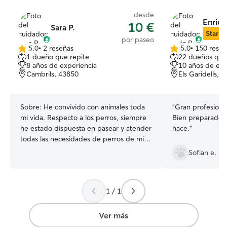
desde
Enric 
10 €
Sara P.
Star Si
por paseo
5.0
•
2 reseñas
5.0
•
150 reseñ
5.0
5.0
1 dueño que repite
22 dueños que
de
de
8 años de experiencia
10 años de exp
5
5
Cambrils, 43850
Els Garidells, 
estrellas
estrellas
Sobre:
He convivido con animales toda
“
Gran profesional
mi vida. Respecto a los perros, siempre
Bien preparado y
he estado dispuesta en pasear y atender
hace.
”
todas las necesidades de perros de mis
familiares cuando ellos han estado de
Sofian e.
viaje. Estoy disponible para cuidar a tu
compañero de vida cuando tú estés
ocupado. Tengo una amplia
1 / 1
disponibilidad. Mayormente por las
mañanas, mediodías y noches. Ya que
también trabajo como niñera por las
Ver más
tardes. Pero aún así mi horario sigue