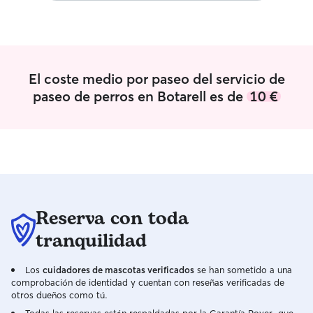
siendo flexible y me puedo adaptar a lo
que tú mascota necesite. Te aseguro que
tu perro estará en buenas manos. Tengo
espacio en mi casa para cuidar a tu
perro. Pero soy partidaria de que tú
El coste medio por paseo del servicio de
pero se sentirá más a gusto en su zona
paseo de perros en Botarell es de
10 €
segura, su casa.
Reserva con toda
tranquilidad
Los
cuidadores de mascotas verificados
se han sometido a una
comprobación de identidad y cuentan con reseñas verificadas de
otros dueños como tú.