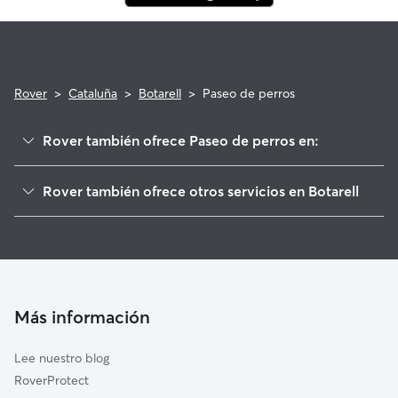
Rover
>
Cataluña
>
Botarell
>
Paseo de perros
Rover también ofrece Paseo de perros en:
Montbrió del Camp
Rover también ofrece otros servicios en Botarell
Riudecanyes
Cuidadores de Perros en Botarell
Vilanova d'Escornalbou
Guarderia Canina en Botarell
Les Borges del Camp
Cuidado de mascota en Botarell
Vinyols i els Arcs
Cuidadores a domicilio en Botarell
Duesaigües
Más información
Cuidadores de Gatos en Botarell
Riudoms
Lee nuestro blog
Riudecols
RoverProtect
Maspujols