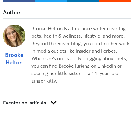
Brooke Helton is a freelance writer covering
pets, health & wellness, lifestyle, and more.
Beyond the Rover blog, you can find her work
in media outlets like Insider and Forbes.
Brooke
When she’s not happily blogging about pets,
Helton
you can find Brooke lurking on LinkedIn or
spoiling her little sister — a 14-year-old
ginger kitty.
Fuentes del artículo
Nilson, S. (2024). Entrevista personal.
Harrod, E.G., Coe, C.L., y Niedenthal, P.M. (2020.) La estructura
social predice la tolerancia al contacto visual en primates no
humanos: evidencia de un enfoque de crowdsourcing.