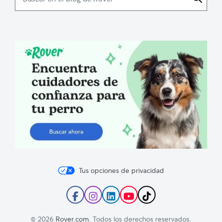
en
el
blog
de
Rover
Tus opciones de privacidad
Sigue
Sigue
Sigue
Suscríbete
Sigue
a
a
a
al
a
Rover
Rover
Rover
canal
Rover
© 2026
Rover.com
. Todos los derechos reservados.