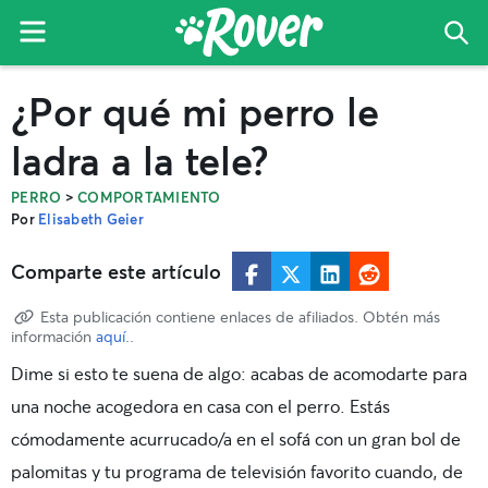
Menu
Bus
El
Skip
Skip
Skip
¿Por qué mi perro le
blog
to
to
to
de
primary
main
primary
ladra a la tele?
Rover
navigation
content
sidebar
>
PERRO
COMPORTAMIENTO
Por
Elisabeth Geier
Comparte este artículo
Esta publicación contiene enlaces de afiliados. Obtén más
información
aquí.
.
Dime si esto te suena de algo: acabas de acomodarte para
una noche acogedora en casa con el perro. Estás
cómodamente acurrucado/a en el sofá con un gran bol de
palomitas y tu programa de televisión favorito cuando, de