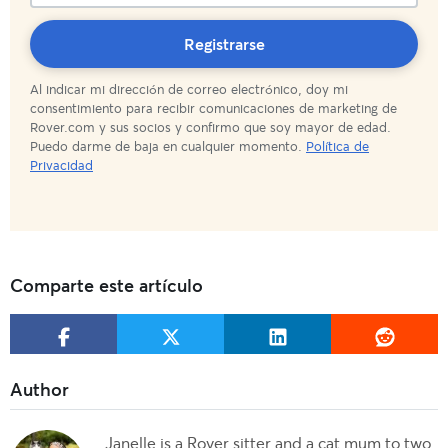
¡Suscripción
Registrarse
Al indicar mi dirección de correo electrónico, doy mi
completada!
consentimiento para recibir comunicaciones de marketing de
Rover.com y sus socios y confirmo que soy mayor de edad.
Puedo darme de baja en cualquier momento.
Política de
Privacidad
Comparte este artículo
Janelle is a Rover sitter and a cat mum to two