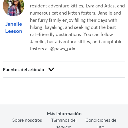
resident adventure kitties, Lyra and Atlas, and
numerous cat and kitten fosters. Janelle and
her furry family enjoy filling their days with
Janelle
hiking, kayaking, and seeking out the best
Leeson
cat-friendly destinations. You can follow
Janelle, her adventure kitties, and adoptable
fosters at @paws_pdx.
Fuentes del artículo
Brooks, Wendy. Idiopathic Cystitis in Cats. (2022). Veterinary
Partner.
Capasso A, Raiano V, Sontuoso A, Olivero D, Greci V. Fibrosarcoma
of the urinary bladder in a cat. JFMS Open Rep. 2015 Jun
12;1(1):2055116915585019. doi: 10.1177/2055116915585019.
Más información
PMID: 28491352; PMCID: PMC5362888.
Deforest, M. E., & Basrur, P. K. (1979, November).
Sobre nosotros
Términos del
Condiciones de
Malformations
and the Manx Syndrome In Cats
. The Canadian veterinary journal =
servicio
uso