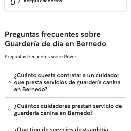
Acepta cachorros
Preguntas frecuentes sobre
Guardería de día en Bernedo
Preguntas frecuentes sobre Rover
¿Cuánto cuesta contratar a un cuidador
que presta servicios de guardería canina
en Bernedo?
Los cuidadores en Rover tienen plena libertad para fijar sus
¿Cuántos cuidadores prestan servicio de
tarifas. El coste medio de un cuidador con guardería para
guardería canina en Bernedo?
perros en Bernedo en Rover en agosto 2026 fue de
alrededor de 16 por día, incluyendo las tarifas de servicio de
Rover. La tarifa de un cuidador también puede cambiar en
Desde agosto 2026, 108 cuidadores han prestado servicios
¿Que tipo de servicios de guardería
función de la personalización de tu reserva para que se