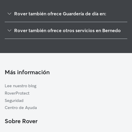
Rover también ofrece Guardería de día en:
Elburgo/Burgelu
Rover también ofrece otros servicios en Bernedo
Alegría-Dulantzi
Cuidadores de Perros en Bernedo
Arraia-Maeztu
Paseadores de Perros en Bernedo
Iruraiz-Gauna
Cuidado de mascota en Bernedo
Vitoria-Gasteiz
Cuidadores a domicilio en Bernedo
Barrundia
Más información
Cuidadores de Gatos en Bernedo
Condado de Treviño
Lee nuestro blog
Salvatierra/Agurain
RoverProtect
Cabredo
Seguridad
Iruña Oka/Iruña de Oca
Centro de Ayuda
Kripan
Sobre Rover
Aguilar de Codés