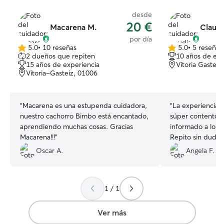
desde
20 €
Macarena M.
Claudi
por día
5.0
•
10 reseñas
5.0
•
5 reseñas
5.0
5.0
2 dueños que repiten
10 años de exp
de
de
15 años de experiencia
Vitoria Gasteiz
5
5
Vitoria-Gasteiz, 01006
estrellas
estrellas
“
Macarena es una estupenda cuidadora,
“
La experiencia f
nuestro cachorro Bimbo está encantado,
súper contento c
aprendiendo muchas cosas. Gracias
informado a lo la
Macarena!!!
”
Repito sin duda
”
Oscar A.
Angela F.
1 / 1
Ver más