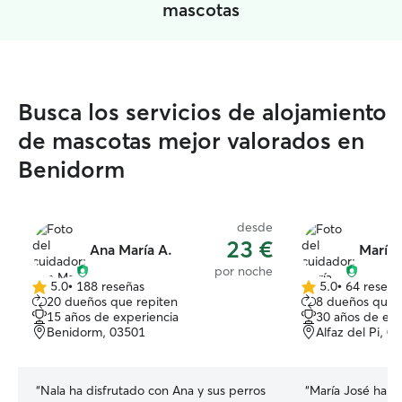
mascotas
Busca los servicios de alojamiento
de mascotas mejor valorados en
Benidorm
desde
23 €
Ana María A.
María 
por noche
5.0
•
188 reseñas
5.0
•
64 reseña
5.0
5.0
20 dueños que repiten
8 dueños que 
de
de
15 años de experiencia
30 años de exp
5
5
Benidorm, 03501
Alfaz del Pi, 0
estrellas
estrellas
“
Nala ha disfrutado con Ana y sus perros
“
María José ha s