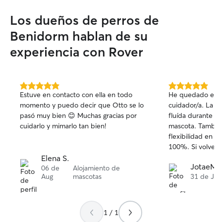
Los dueños de perros de
Benidorm hablan de su
experiencia con Rover
5.0
5.0
Estuve en contacto con ella en todo
He quedado enca
de
de
momento y puedo decir que Otto se lo
cuidador/a. La comunicación ha sido
5
5
pasó muy bien 😊 Muchas gracias por
fluída durante to
estrellas
estrellas
cuidarlo y mimarlo tan bien!
mascota. También
flexibilidad en las horas. 
100%. Si volvem
re
Elena S.
JotaeMe 
06 de
Alojamiento de
Aug
mascotas
31 de Jul
1 / 1