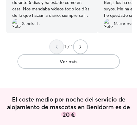
durante 5 días y ha estado como en
Benji, los ha cui
casa. Nos mandaba vídeos todo los días
suyos. Me ha env
de lo que hacían a diario, siempre se le
he quedado súper
veía feliz. También tengo que puntualizar
su cuidado. Volv
Sandra L.
Macarena Z
que tanto Ana como su marido tienen
cuando vengamo
mucho conocimiento sobre como
Recomendadisim
trabajar con animales. Si algún día
1 / 1
volvemos por la zona la dejaremos con
ellos sin duda.
”
Ver más
El coste medio por noche del servicio de
alojamiento de mascotas en Benidorm es de
20 €