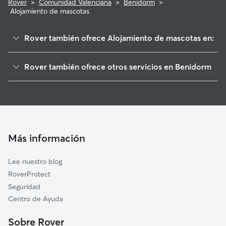
Rover
>
Comunidad Valenciana
>
Benidorm
>
Alojamiento de mascotas
Rover también ofrece Alojamiento de mascotas en:
L'Alfàs del Pi
Rover también ofrece otros servicios en Benidorm
La Nucia
Paseadores de Perros en Benidorm
Finestrat
Guarderia Canina en Benidorm
Altea
Cuidado de mascota en Benidorm
Villajoyosa/La Vila Joiosa
Cuidadores a domicilio en Benidorm
Orxeta
Más información
Cuidadores de Gatos en Benidorm
Callosa d'En Sarrià
Lee nuestro blog
Bolulla
RoverProtect
Benimantell
Seguridad
Relleu
Centro de Ayuda
Beniardá
Sobre Rover
Calp