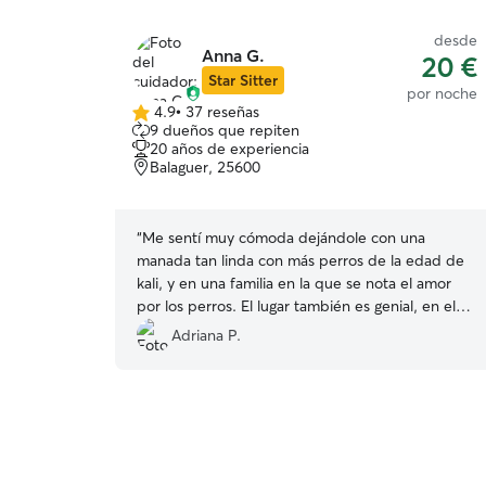
desde
Anna G.
20 €
Star Sitter
por noche
4.9
•
37 reseñas
4.9
9 dueños que repiten
de
20 años de experiencia
5
Balaguer, 25600
estrellas
“
Me sentí muy cómoda dejándole con una
manada tan linda con más perros de la edad de
kali, y en una familia en la que se nota el amor
por los perros. El lugar también es genial, en el
campo y con mucho espacio Muy agradecida
”
Adriana P.