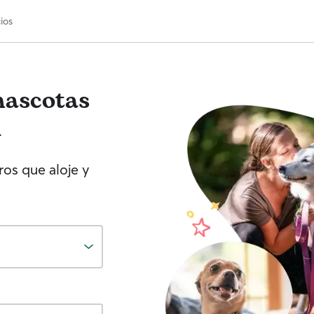
ios
mascotas
l
os que aloje y