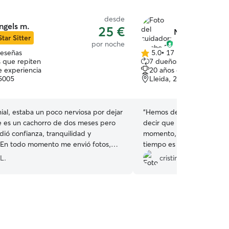
desde
ngels m.
25 €
Nacho P.
Star Sitter
por noche
reseñas
5.0
•
17 reseñas
5.0
 que repiten
7 dueños que repiten
de
e experiencia
20 años de experiencia
5
25005
Lleida, 25197
estrellas
ial, estaba un poco nerviosa por dejar
“
Hemos dejado a Nala una
e es un cachorro de dos meses pero
decir que he estado tranq
ió confianza, tranquilidad y
momento, Sonia que es qui
 En todo momento me envió fotos,
tiempo es super atenta y 
tualizaciones constantes de que tal
animales, estás informado 
L.
cristina C.
stamos encantados con Angels y
son adorables con los nuev
s de seguro. Gracias por todo.
”
duda, repetiremos ☺️
”