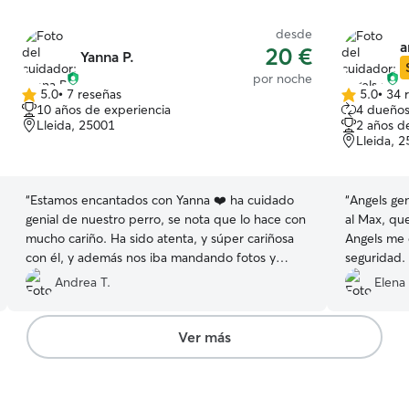
desde
a
20 €
Yanna P.
por noche
5.0
•
7 reseñas
5.0
•
34 
5.0
5.0
10 años de experiencia
4 dueños
de
de
Lleida, 25001
2 años d
5
5
Lleida, 
estrellas
estrellas
“
Estamos encantados con Yanna ❤️ ha cuidado
“
Angels gen
genial de nuestro perro, se nota que lo hace con
al Max, qu
mucho cariño. Ha sido atenta, y súper cariñosa
Angels me d
con él, y además nos iba mandando fotos y
seguridad.
vídeos. Sin duda repetiremos. ¡Gracias por
vídeos y ac
Andrea T.
Elena 
cuidar de nuestro Decker! 🐾
”
iba Max. E
repetiremo
Ver más